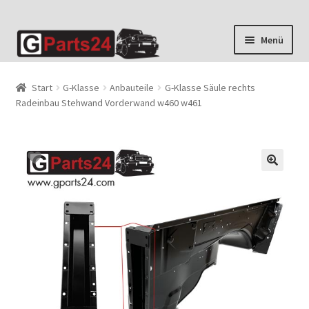
Zur
Zum
Menü
Navigation
Inhalt
springen
springen
Start
G-Klasse
Anbauteile
G-Klasse Säule rechts
Radeinbau Stehwand Vorderwand w460 w461
🔍