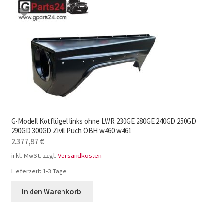
G-Modell Kotflügel links ohne LWR 230GE 280GE 240GD 250GD
290GD 300GD Zivil Puch ÖBH w460 w461
2.377,87
€
inkl. MwSt.
zzgl.
Versandkosten
Lieferzeit:
1-3 Tage
In den Warenkorb