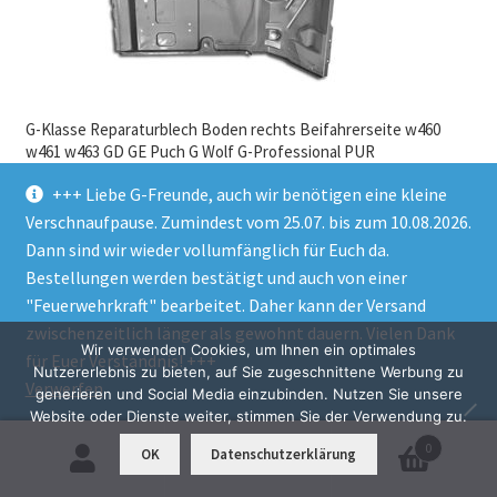
G-Klasse Reparaturblech Boden rechts Beifahrerseite w460
w461 w463 GD GE Puch G Wolf G-Professional PUR
587,95
€
+++ Liebe G-Freunde, auch wir benötigen eine kleine
inkl. MwSt.
zzgl.
Versandkosten
Verschnaufpause. Zumindest vom 25.07. bis zum 10.08.2026.
Lieferzeit:
1-7 Tage
Dann sind wir wieder vollumfänglich für Euch da.
Bestellungen werden bestätigt und auch von einer
In den Warenkorb
"Feuerwehrkraft" bearbeitet. Daher kann der Versand
zwischenzeitlich länger als gewohnt dauern. Vielen Dank
Wir verwenden Cookies, um Ihnen ein optimales
für Euer Verständnis! +++
Nutzererlebnis zu bieten, auf Sie zugeschnittene Werbung zu
Verwerfen
generieren und Social Media einzubinden. Nutzen Sie unsere
Website oder Dienste weiter, stimmen Sie der Verwendung zu.
0
OK
Datenschutzerklärung
Suchen
Suchen