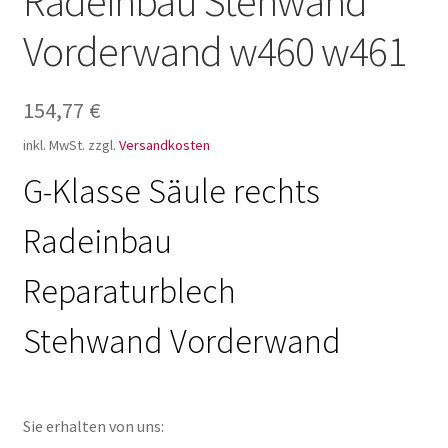
Radeinbau Stehwand
Vorderwand w460 w461
154,77
€
inkl. MwSt.
zzgl.
Versandkosten
G-Klasse Säule rechts
Radeinbau
Reparaturblech
Stehwand Vorderwand
Sie erhalten von uns: