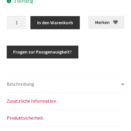
3 vorrätig
G-
Merken
In den Warenkorb
Klasse
Säule
rechts
Radeinbau
Fragen zur Passgenauigkeit?
Stehwand
Vorderwand
w460
w461
Beschreibung
Menge
Zusätzliche Information
Produktsicherheit