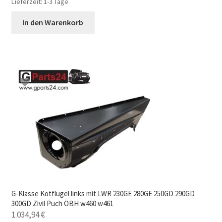
Lieferzeit:
1-3 Tage
In den Warenkorb
G-Klasse Kotflügel links mit LWR 230GE 280GE 250GD 290GD
300GD Zivil Puch ÖBH w460 w461
1.034,94
€