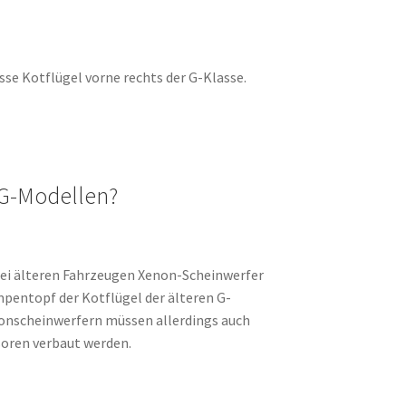
asse Kotflügel vorne rechts der G-Klasse.
n G-Modellen?
m bei älteren Fahrzeugen Xenon-Scheinwerfer
mpentopf der Kotflügel der älteren G-
nonscheinwerfern müssen allerdings auch
oren verbaut werden.