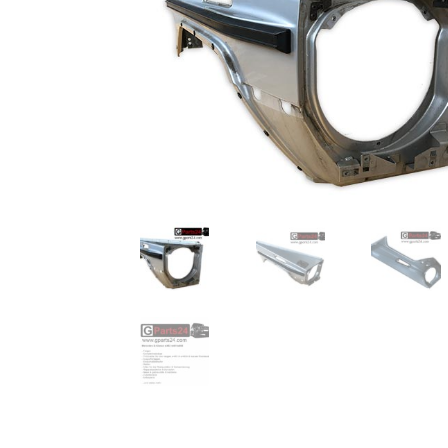
TOP-Seller: G-Klasse Trittbretter schwarz f
Impressum