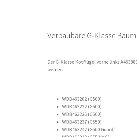
Verbaubare G-Klasse Baum
Der G-Klasse Kotflügel vorne links A4638
werden:
WDB463202 (G500)
WDB463222 (G500)
WDB463236 (G500)
WDB463237 (G550)
WDB463242 (G500 Guard)
WDB463243 (G55 AMG)