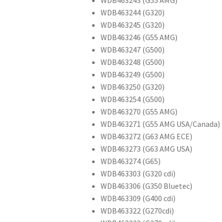
WDB463244 (G320)
WDB463245 (G320)
WDB463246 (G55 AMG)
WDB463247 (G500)
WDB463248 (G500)
WDB463249 (G500)
WDB463250 (G320)
WDB463254 (G500)
WDB463270 (G55 AMG)
WDB463271 (G55 AMG USA/Canada)
WDB463272 (G63 AMG ECE)
WDB463273 (G63 AMG USA)
WDB463274 (G65)
WDB463303 (G320 cdi)
WDB463306 (G350 Bluetec)
WDB463309 (G400 cdi)
WDB463322 (G270cdi)