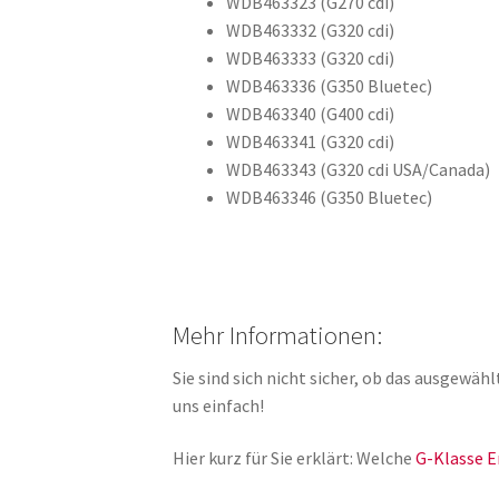
WDB463323 (G270 cdi)
WDB463332 (G320 cdi)
WDB463333 (G320 cdi)
WDB463336 (G350 Bluetec)
WDB463340 (G400 cdi)
WDB463341 (G320 cdi)
WDB463343 (G320 cdi USA/Canada)
WDB463346 (G350 Bluetec)
Mehr Informationen:
Sie sind sich nicht sicher, ob das ausgewäh
uns einfach!
Hier kurz für Sie erklärt: Welche
G-Klasse E