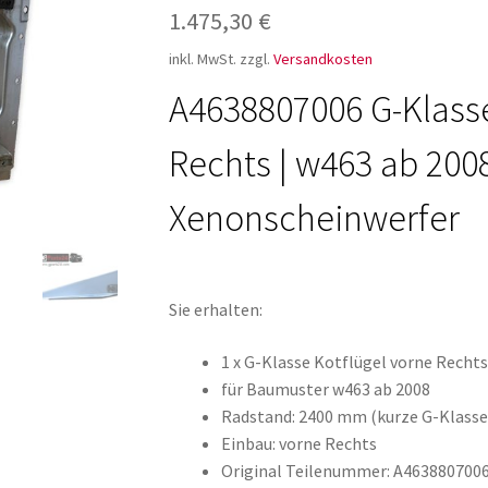
1.475,30
€
ür den w463
AGB – Allgemeine Geschäftsbedingungen
AGB Design
inkl. MwSt.
zzgl.
Versandkosten
A4638807006 G-Klasse
Rechts | w463 ab 200
Xenonscheinwerfer
Sie erhalten:
1 x G-Klasse Kotflügel vorne Recht
für Baumuster w463 ab 2008
Radstand: 2400 mm (kurze G-Klasse
Einbau: vorne Rechts
Original Teilenummer: A463880700