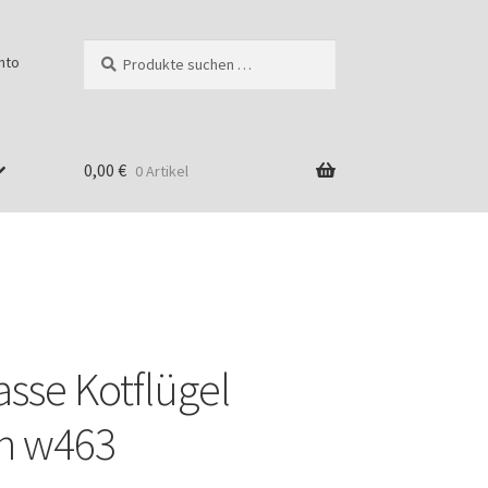
Suchen
Suchen
nto
nach:
0,00
€
0 Artikel
sse Kotflügel
g
on w463