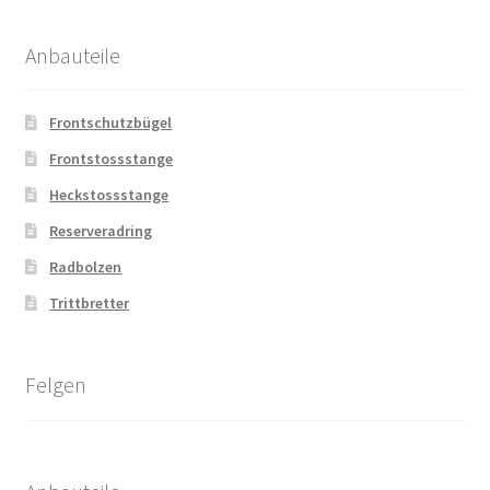
Anbauteile
Frontschutzbügel
Frontstossstange
Heckstossstange
Reserveradring
Radbolzen
Trittbretter
Felgen