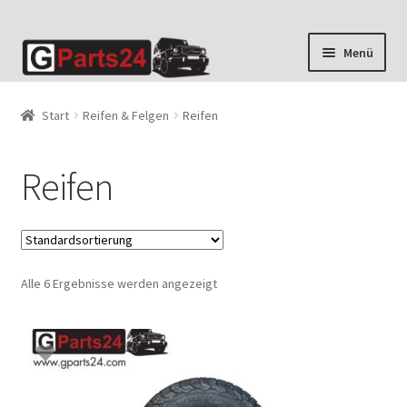
Zur
Zum
Menü
Navigation
Inhalt
springen
springen
Start
Reifen & Felgen
Reifen
Reifen
Alle 6 Ergebnisse werden angezeigt