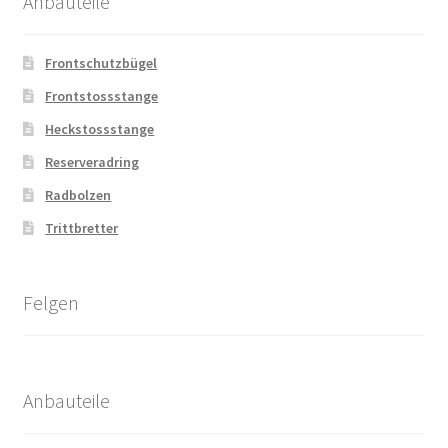
Anbauteile
Frontschutzbügel
Frontstossstange
Heckstossstange
Reserveradring
Radbolzen
Trittbretter
Felgen
Anbauteile