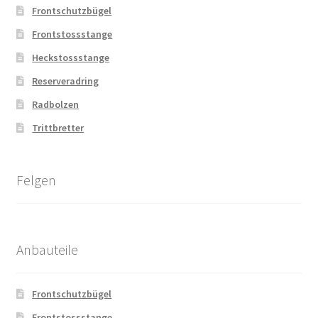
Frontschutzbügel
Frontstossstange
Heckstossstange
Reserveradring
Radbolzen
Trittbretter
Felgen
Anbauteile
Frontschutzbügel
Frontstossstange