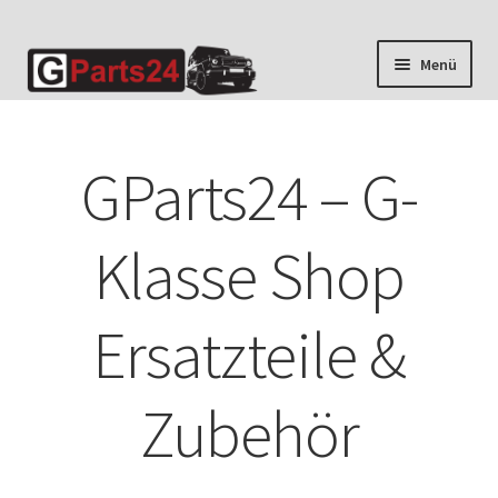
Zur
Zum
Menü
Navigation
Inhalt
springen
springen
GParts24 – G-
Klasse Shop
Ersatzteile &
Zubehör