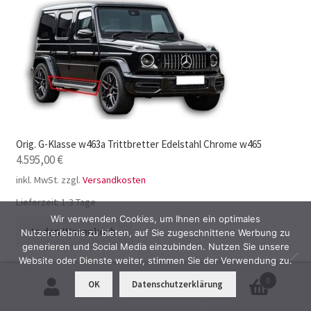
Orig. G-Klasse w463a Trittbretter Edelstahl Chrome w465
4.595,00
€
inkl. MwSt.
zzgl.
Versandkosten
Lieferzeit:
1-3 Tage
Wir verwenden Cookies, um Ihnen ein optimales
In den Warenkorb
Nutzererlebnis zu bieten, auf Sie zugeschnittene Werbung zu
generieren und Social Media einzubinden. Nutzen Sie unsere
Website oder Dienste weiter, stimmen Sie der Verwendung zu.
0
OK
Datenschutzerklärung
Suchen
Suchen