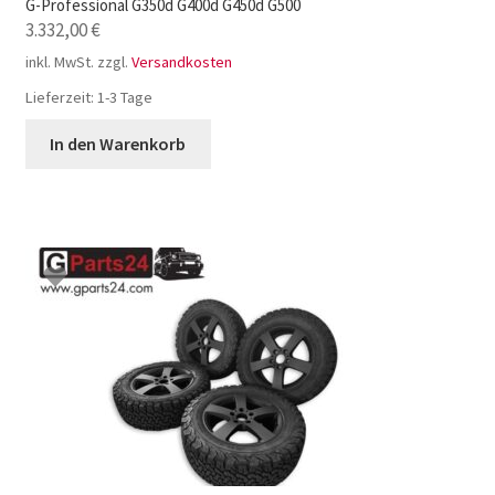
G-Professional G350d G400d G450d G500
3.332,00
€
inkl. MwSt.
zzgl.
Versandkosten
Lieferzeit:
1-3 Tage
In den Warenkorb