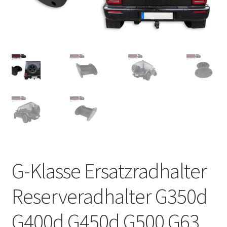
G-Klasse Ersatzradhalter
Reserveradhalter G350d
G400d G450d G500 G63