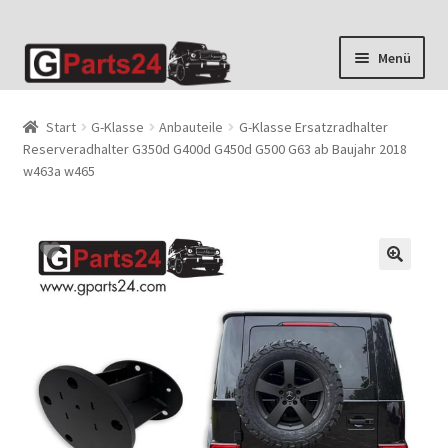
Zur
Zum
Menü
Navigation
Inhalt
springen
springen
Start
G-Klasse
Anbauteile
G-Klasse Ersatzradhalter
Reserveradhalter G350d G400d G450d G500 G63 ab Baujahr 2018
w463a w465
🔍