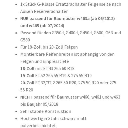
1x Stück G-Klasse Ersatzradhalter Felgenseite nach
Außen Reserveradhalter
NUR passend für Baumuster w463a (ab 06/2018)
und w465 (ab 07/2024)
Passend für den G350d, G400d, G450d, G500, G63 und
G580
Für 18-Zoll bis 20-Zoll Felgen
Montierbare Reifenbreiten ist abhängig von den
Felgen und Einpresstiefe
18-Zoll
mit ET43 265 60 R18
19-Zoll
ET52 265 55 R19 & 275 55 R19
20-Zoll
ET32/32,2 265 50 R20, 275 50 R20 oder 275
55 R20
NICHT
passend für Baumuster w460, w461 und w463
bis Baujahr 05/2018
Sehr stabile Konstruktion
Hochwertiger Stahl schwarz matt
pulverbeschichtet