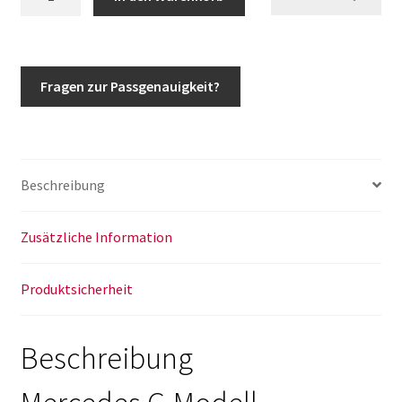
Klasse
Ersatzradhalter
Reserveradhalter
G350d
Fragen zur Passgenauigkeit?
G400d
G450d
G500
G63
Beschreibung
ab
Baujahr
2018
Zusätzliche Information
w463a
w465
Produktsicherheit
Menge
Beschreibung