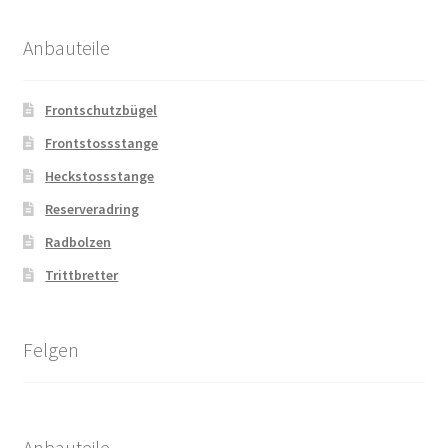
Anbauteile
Frontschutzbügel
Frontstossstange
Heckstossstange
Reserveradring
Radbolzen
Trittbretter
Felgen
Anbauteile