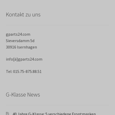
Kontakt zu uns
gparts24.com
Sieversdamm 5d
30916 Isernhagen
info[ä]gparts24.com
Tel: 015.75-875.88.51
G-Klasse News
40 Jahre G-Klasse: 5 verschiedene Frontmasken