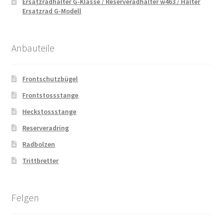
Ersatzradhalter G-Klasse / Reserveradhalter w463 / Halter
Ersatzrad G-Modell
Anbauteile
Frontschutzbügel
Frontstossstange
Heckstossstange
Reserveradring
Radbolzen
Trittbretter
Felgen