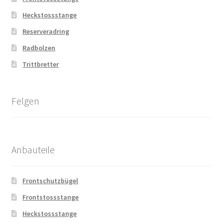
Heckstossstange
Reserveradring
Radbolzen
Trittbretter
Felgen
Anbauteile
Frontschutzbügel
Frontstossstange
Heckstossstange