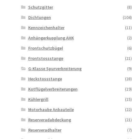
Schutzgitter
(8)
Dichtungen
(104)
Kennzeichenhalter
(11)
Anhängerkupplung AHK
(2)
Frontschutzbügel
(6)
Frontstossstange
(21)
G-Klasse Spurverbreiterung
(9)
Heckstossstange
(28)
Kotflügelverbreiterungen
(19)
Kühlergrill
(15)
Motorhaube Anbauteile
(22)
Reserveradabdeckung
(21)
Reserveradhalter
(7)