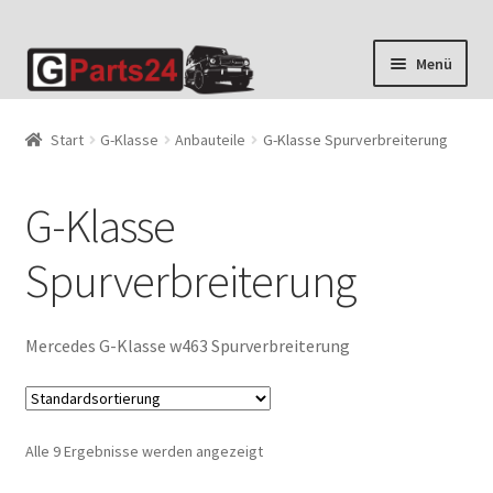
Zur
Zum
Menü
Navigation
Inhalt
springen
springen
Start
G-Klasse
Anbauteile
G-Klasse Spurverbreiterung
G-Klasse
Spurverbreiterung
Mercedes G-Klasse w463 Spurverbreiterung
Alle 9 Ergebnisse werden angezeigt