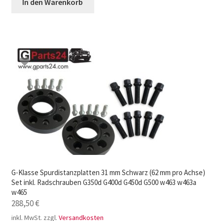
In den Warenkorb
G-Klasse Spurdistanzplatten 31 mm Schwarz (62 mm pro Achse)
Set inkl. Radschrauben G350d G400d G450d G500 w463 w463a
w465
288,50
€
inkl. MwSt.
zzgl.
Versandkosten