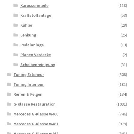
Karosserieteile
(118)
Kraftstoffanlage
(53)
Kühler
(28)
Lenkung
(25)
Pedalanlage
(13)
Planen Verdecke
(2)
Scheibenreinigung
(31)
Tuning Exterieur
(308)
Tuning Interieur
(181)
Reifen & Felgen
(134)
G-Klasse Restauration
(1091)
Mercedes G-Klasse w460
(746)
Mercedes G-Klasse w461
(979)
Mercedes G-Klasse w463
(841)