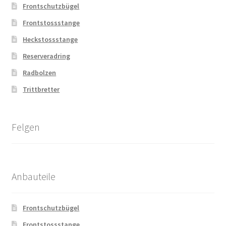
Frontschutzbügel
Frontstossstange
Heckstossstange
Reserveradring
Radbolzen
Trittbretter
Felgen
Anbauteile
Frontschutzbügel
Frontstossstange