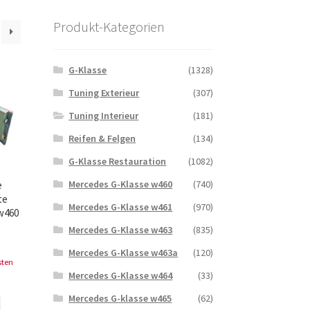
Produkt-Kategorien
G-Klasse
(1328)
Tuning Exterieur
(307)
Tuning Interieur
(181)
Reifen & Felgen
(134)
G-Klasse Restauration
(1082)
Mercedes G-Klasse w460
(740)
e
te
Mercedes G-Klasse w461
(970)
 w460
Mercedes G-Klasse w463
(835)
Mercedes G-Klasse w463a
(120)
sten
Mercedes G-Klasse w464
(33)
Mercedes G-klasse w465
(62)