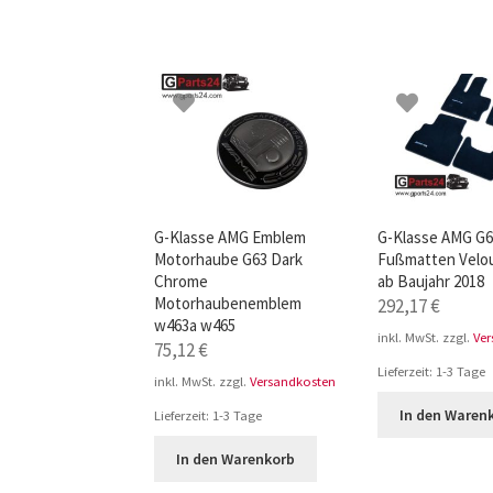
G-Klasse AMG Emblem
G-Klasse AMG G
Motorhaube G63 Dark
Fußmatten Velo
Chrome
ab Baujahr 2018
Motorhaubenemblem
292,17
€
w463a w465
inkl. MwSt.
zzgl.
Ve
75,12
€
Lieferzeit:
1-3 Tage
inkl. MwSt.
zzgl.
Versandkosten
In den Waren
Lieferzeit:
1-3 Tage
In den Warenkorb