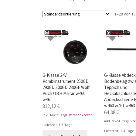
TOP-Seller: G-Klasse Trittbretter schwarz f
1–28 von 1
Impressum
G-Klasse 24V
G-Klasse Abdeck
Kombiinstrument 250GD
Bodenbelag zwi
290GD 300GD 230GE Wolf
Teppich und
Puch ÖBH Militär w460
Heckabschlussle
w461
Abdeckschiene 
w460 w461 w463
812,12
€
64,08
€
inkl. MwSt.
zzgl.
Versandkosten
inkl. MwSt.
zzgl.
Ve
Lieferzeit:
1-3 Tage
Lieferzeit:
1-3 Tage