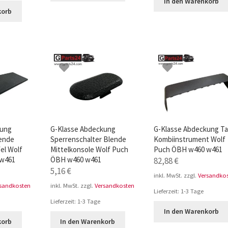
In den Warenkorb
korb
kung
G-Klasse Abdeckung
G-Klasse Abdeckung T
lende
Sperrenschalter Blende
Kombiinstrument Wolf
el Wolf
Mittelkonsole Wolf Puch
Puch ÖBH w460 w461
 w461
ÖBH w460 w461
82,88
€
5,16
€
inkl. MwSt.
zzgl.
Versandko
rsandkosten
inkl. MwSt.
zzgl.
Versandkosten
Lieferzeit:
1-3 Tage
Lieferzeit:
1-3 Tage
In den Warenkorb
korb
In den Warenkorb