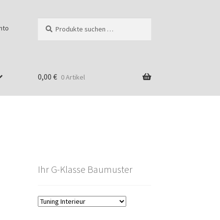
Suchen
Suchen
nto
nach:
0,00
€
0 Artikel
Ihr G-Klasse Baumuster
g