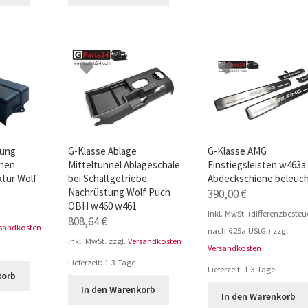
kung
G-Klasse Ablage
G-Klasse AMG
nnen
Mitteltunnel Ablageschale
Einstiegsleisten w463a
tür Wolf
bei Schaltgetriebe
Abdeckschiene beleuc
Nachrüstung Wolf Puch
390,00
€
ÖBH w460 w461
inkl. MwSt. (differenzbesteu
808,64
€
rsandkosten
nach §25a UStG.)
zzgl.
inkl. MwSt.
zzgl.
Versandkosten
Versandkosten
Lieferzeit:
1-3 Tage
Lieferzeit:
1-3 Tage
korb
In den Warenkorb
In den Warenkorb