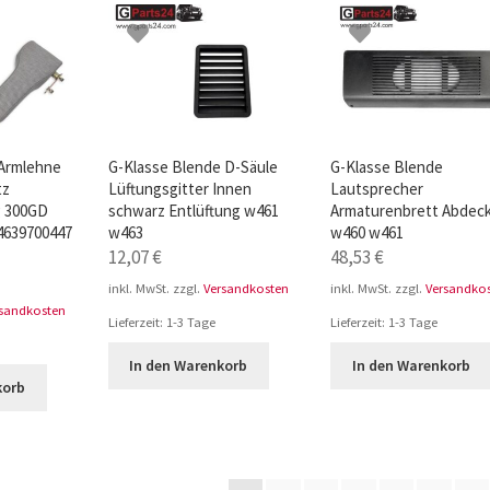
 Armlehne
G-Klasse Blende D-Säule
G-Klasse Blende
tz
Lüftungsgitter Innen
Lautsprecher
 300GD
schwarz Entlüftung w461
Armaturenbrett Abdec
4639700447
w463
w460 w461
12,07
€
48,53
€
inkl. MwSt.
zzgl.
Versandkosten
inkl. MwSt.
zzgl.
Versandko
rsandkosten
Lieferzeit:
1-3 Tage
Lieferzeit:
1-3 Tage
In den Warenkorb
In den Warenkorb
korb