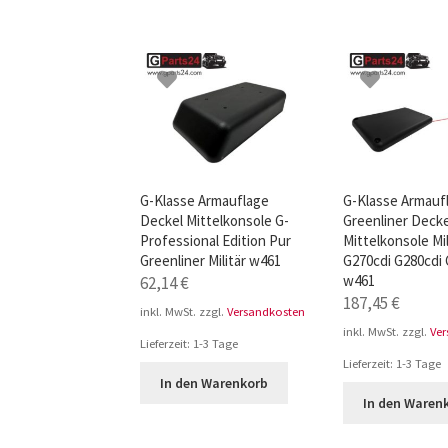
G-Klasse Armauflage
G-Klasse Armauf
Deckel Mittelkonsole G-
Greenliner Decke
Professional Edition Pur
Mittelkonsole Mil
Greenliner Militär w461
G270cdi G280cdi 
w461
62,14
€
187,45
€
inkl. MwSt.
zzgl.
Versandkosten
inkl. MwSt.
zzgl.
Ve
Lieferzeit:
1-3 Tage
Lieferzeit:
1-3 Tage
In den Warenkorb
In den Waren