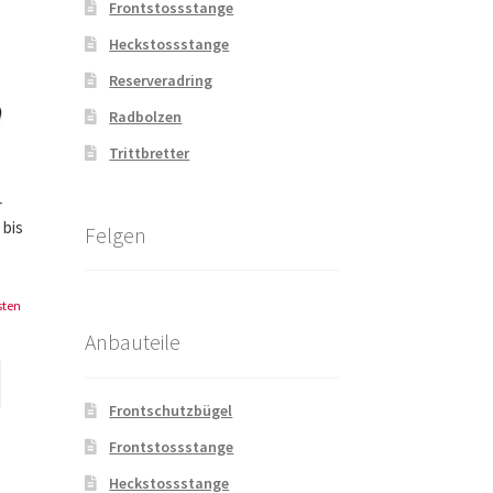
Frontstossstange
Heckstossstange
Reserveradring
Radbolzen
Trittbretter
r
 bis
Felgen
sten
Anbauteile
Frontschutzbügel
Frontstossstange
Heckstossstange