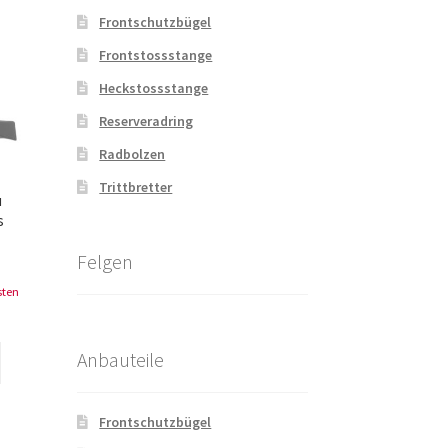
Frontschutzbügel
Frontstossstange
Heckstossstange
Reserveradring
Radbolzen
Trittbretter
u
s
Felgen
sten
Anbauteile
Frontschutzbügel