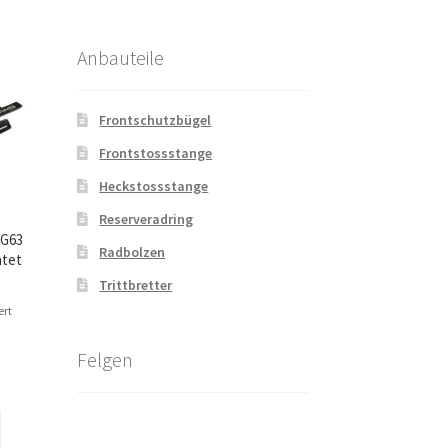
Anbauteile
Frontschutzbügel
Frontstossstange
Heckstossstange
Reserveradring
 G63
Radbolzen
htet
Trittbretter
ert
Felgen