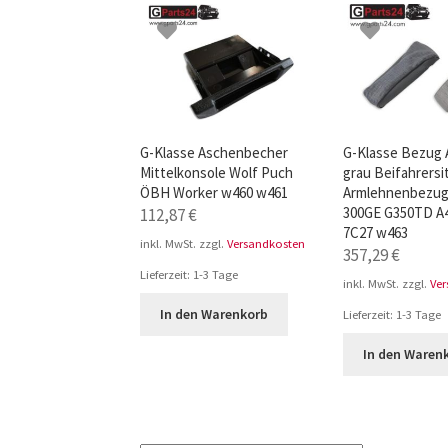
G-Klasse Aschenbecher
G-Klasse Bezug
Mittelkonsole Wolf Puch
grau Beifahrersi
ÖBH Worker w460 w461
Armlehnenbezug
300GE G350TD A
112,87
€
7C27 w463
inkl. MwSt.
zzgl.
Versandkosten
357,29
€
Lieferzeit:
1-3 Tage
inkl. MwSt.
zzgl.
Ve
In den Warenkorb
Lieferzeit:
1-3 Tage
In den Waren