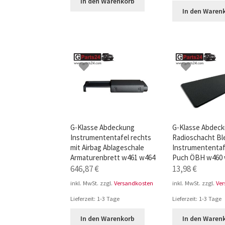
In den Warenkorb
In den Waren
G-Klasse Abdeckung
G-Klasse Abdec
Instrumententafel rechts
Radioschacht B
mit Airbag Ablageschale
Instrumententaf
Armaturenbrett w461 w464
Puch ÖBH w460
646,87
€
13,98
€
inkl. MwSt.
zzgl.
Versandkosten
inkl. MwSt.
zzgl.
Ve
Lieferzeit:
1-3 Tage
Lieferzeit:
1-3 Tage
In den Warenkorb
In den Waren