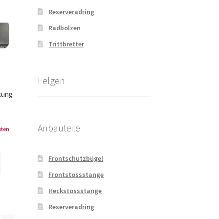
Reserveradring
Radbolzen
Trittbretter
Felgen
kung
Anbauteile
sten
Frontschutzbügel
Frontstossstange
Heckstossstange
Reserveradring