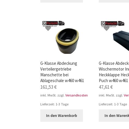
G-Klasse Abdeckung
G-Klasse Abdec
Verteilergetriebe
Wischermotor I
Manschette bei
Heckklappe Heck
Ablageschale w460 w461
Puch w460 w461
161,53
€
47,61
€
inkl. MwSt.
zzgl.
Versandkosten
inkl. MwSt.
zzgl.
Ve
Lieferzeit:
1-3 Tage
Lieferzeit:
1-3 Tage
In den Warenkorb
In den Waren