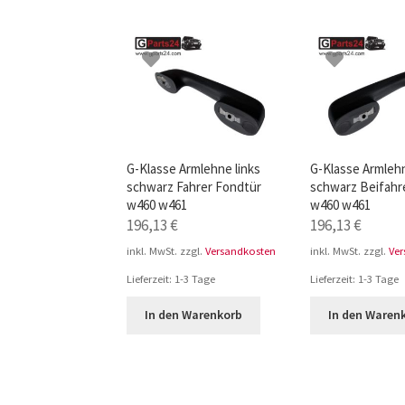
G-Klasse Armlehne links
G-Klasse Armleh
schwarz Fahrer Fondtür
schwarz Beifahr
w460 w461
w460 w461
196,13
€
196,13
€
inkl. MwSt.
zzgl.
Versandkosten
inkl. MwSt.
zzgl.
Ve
Lieferzeit:
1-3 Tage
Lieferzeit:
1-3 Tage
In den Warenkorb
In den Waren