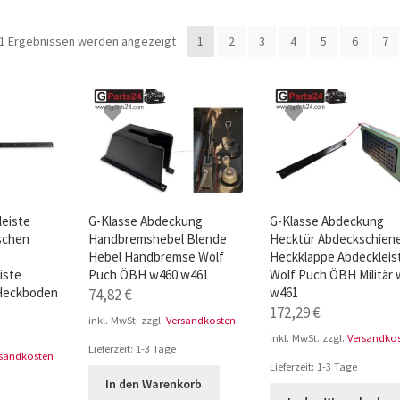
ür den w463
AGB – Allgemeine Geschäftsbedingungen
AGB Design
81 Ergebnissen werden angezeigt
1
2
3
4
5
6
7
leiste
G-Klasse Abdeckung
G-Klasse Abdeckung
schen
Handbremshebel Blende
Hecktür Abdeckschien
Hebel Handbremse Wolf
Heckklappe Abdeckleis
iste
Puch ÖBH w460 w461
Wolf Puch ÖBH Militär
Heckboden
w461
74,82
€
172,29
€
inkl. MwSt.
zzgl.
Versandkosten
inkl. MwSt.
zzgl.
Versandko
Lieferzeit:
1-3 Tage
rsandkosten
Lieferzeit:
1-3 Tage
In den Warenkorb