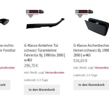
ne rechts
G-Klasse Armlehne Tür
G-Klasse Aschenbeche
er Fondtür
schwarz Türarmlehne
hinten schwarz Bj. 1990
Fahrertür Bj. 1990 bis 2000 |
2000 | w463
w463
516,63
€
296,70
€
rsandkosten
inkl. MwSt.
zzgl.
Versandko
inkl. MwSt.
zzgl.
Versandkosten
Lieferzeit:
1-3 Tage
Lieferzeit:
1-3 Tage
korb
In den Warenkorb
In den Warenkorb