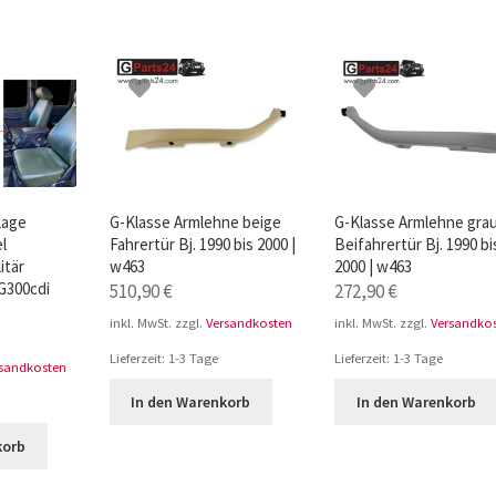
lage
G-Klasse Armlehne beige
G-Klasse Armlehne gra
l
Fahrertür Bj. 1990 bis 2000 |
Beifahrertür Bj. 1990 bi
itär
w463
2000 | w463
G300cdi
510,90
€
272,90
€
inkl. MwSt.
zzgl.
Versandkosten
inkl. MwSt.
zzgl.
Versandko
Lieferzeit:
1-3 Tage
Lieferzeit:
1-3 Tage
rsandkosten
In den Warenkorb
In den Warenkorb
korb