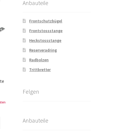
Anbauteile
Frontschutzbügel
Frontstossstange
Heckstossstange
Reserveradring
Radbolzen
Trittbretter
te
Felgen
sten
Anbauteile