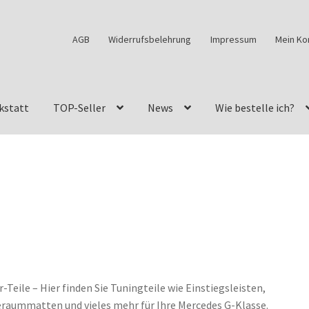
AGB
Widerrufsbelehrung
Impressum
Mein Ko
kstatt
TOP-Seller
News
Wie bestelle ich?
w460
G-Klasse Fahrzeuge im Überblick
G-Klasse Shop
s
G-Klasse w463 AMG Felgen
G-Klasse w463 Felgen
des Geländewagen von GParts24
Mein Konto
Meine Merkliste
a Felge ist für mein G-Modell 2018 verfügbar
Widerrufsbelehrun
Teile – Hier finden Sie Tuningteile wie Einstiegsleisten,
kstatt: Restore – Tune – Drive
ummatten und vieles mehr für Ihre Mercedes G-Klasse.