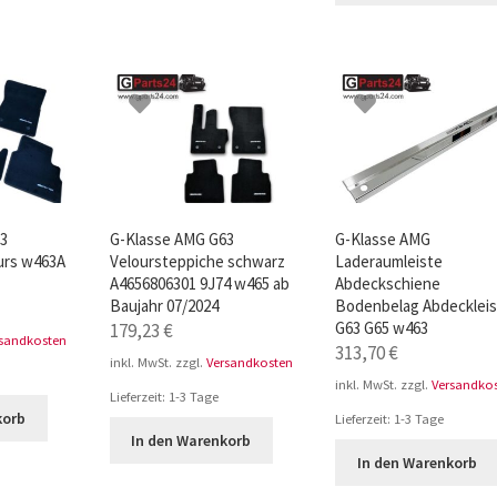
63
G-Klasse AMG G63
G-Klasse AMG
urs w463A
Veloursteppiche schwarz
Laderaumleiste
A4656806301 9J74 w465 ab
Abdeckschiene
Baujahr 07/2024
Bodenbelag Abdeckleis
G63 G65 w463
179,23
€
rsandkosten
313,70
€
inkl. MwSt.
zzgl.
Versandkosten
inkl. MwSt.
zzgl.
Versandko
Lieferzeit:
1-3 Tage
korb
Lieferzeit:
1-3 Tage
In den Warenkorb
In den Warenkorb