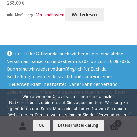
238,00
€
Weiterlesen
inkl. MwSt.
zzgl.
Versandkosten
+++ Liebe G-Freunde, auch wir benötigen eine kleine
Verschnaufpause. Zumindest vom 25.07. bis zum 10.08.2026.
Dann sind wir wieder vollumfänglich für Euch da.
Bestellungen werden bestätigt und auch von einer
"Feuerwehrkraft" bearbeitet. Daher kann der Versand
zwischenzeitlich länger als gewohnt dauern. Vielen Dank
Wir verwenden Cookies, um Ihnen ein optimales
für Euer Verständnis! +++
Nutzererlebnis zu bieten, auf Sie zugeschnittene Werbung zu
Verwerfen
generieren und Social Media einzubinden. Nutzen Sie unsere
Website oder Dienste weiter, stimmen Sie der Verwendung zu.
Orig. Mercedes G-Klasse w463 Trittbretter kurz Radstand 2400
0
OK
Datenschutzerklärung
mm
Suchen
Suchen
1.439,95
€