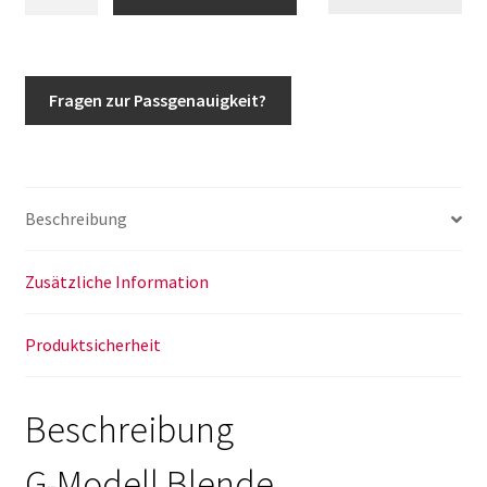
Klasse
Abdeckung
Sperrenschalter
Blende
Fragen zur Passgenauigkeit?
Mittelkonsole
Wolf
Puch
ÖBH
Beschreibung
w460
w461
Menge
Zusätzliche Information
Produktsicherheit
Beschreibung
G-Modell Blende