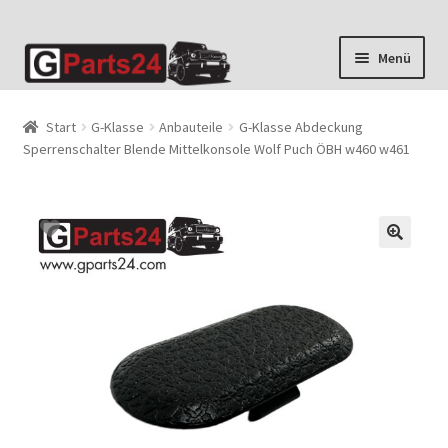
Zur
Zum
Menü
Navigation
Inhalt
springen
springen
Start
G-Klasse
Anbauteile
G-Klasse Abdeckung
Sperrenschalter Blende Mittelkonsole Wolf Puch ÖBH w460 w461
🔍