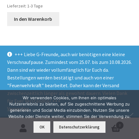
Lieferzeit:
1-3 Tage
In den Warenkorb
+++ Liebe G-Freunde, auch wir benötigen eine kleine
Verschnaufpause. Zumindest vom 25.07. bis zum 10.08.2026.
1–28 von 117 Ergebnissen werden angezeigt
Dann sind wir wieder vollumfänglich für Euch da.
Bestellungen werden bestätigt und auch von einer
"Feuerwehrkraft" bearbeitet. Daher kann der Versand
1
2
3
4
5
zwischenzeitlich länger als gewohnt dauern. Vielen Dank
Wir verwenden Cookies, um Ihnen ein optimales
für Euer Verständnis! +++
Nutzererlebnis zu bieten, auf Sie zugeschnittene Werbung zu
Verwerfen
generieren und Social Media einzubinden. Nutzen Sie unsere
Ihr G-Klasse Baumuster
Website oder Dienste weiter, stimmen Sie der Verwendung zu.
0
OK
Datenschutzerklärung
Suchen
Suchen