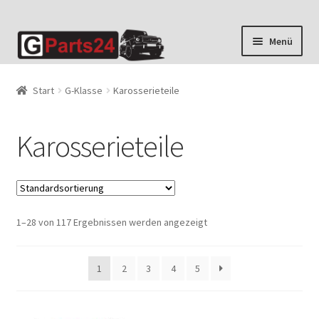
Zur
Zum
Menü
Navigation
Inhalt
springen
springen
Start
G-Klasse
Karosserieteile
Karosserieteile
1–28 von 117 Ergebnissen werden angezeigt
1
2
3
4
5