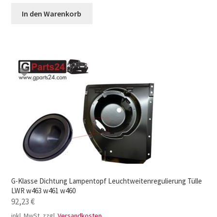
In den Warenkorb
G-Klasse Dichtung Lampentopf Leuchtweitenregulierung Tülle
LWR w463 w461 w460
92,23
€
inkl. MwSt.
zzgl.
Versandkosten