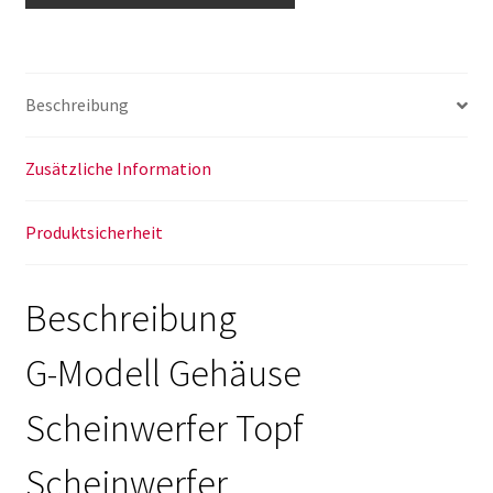
Kotflügel
vorne
Gehäuse
Beschreibung
Scheinwerfer
w460
w461
Zusätzliche Information
w463
Menge
Produktsicherheit
Beschreibung
G-Modell Gehäuse
Scheinwerfer Topf
Scheinwerfer