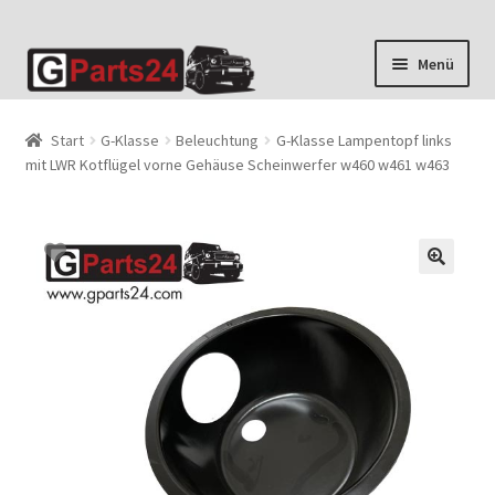
Zur
Zum
Menü
Navigation
Inhalt
springen
springen
Start
G-Klasse
Beleuchtung
G-Klasse Lampentopf links
mit LWR Kotflügel vorne Gehäuse Scheinwerfer w460 w461 w463
🔍