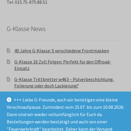
Tel: 015.75-875.88.51
G-Klasse News
40 Jahre G-Klasse: 5 verschiedene Frontmasken
G-Klasse 16 Zoll Felgen: Perfekt für den Offroad-
Einsatz
G-Klasse Trittbretter w463 – Pulverbeschichtung,
Folierung oder doch Lackierung?
+++ Liebe G-Freunde, auch wir benötigen eine kleine
Verschnaufpause. Zumindest vom 25.07. bis zum 10.08.2026.
Dann sind wir wieder vollumfänglich für Euch da.
Bestellungen werden bestätigt und auch von einer
© GParts24 - G-Klasse w463 Trittbretter, Felgen,
"Feuerwehrkraft" bearbeitet. Daher kann der Versand
Ersatzteile & Zubebehör.