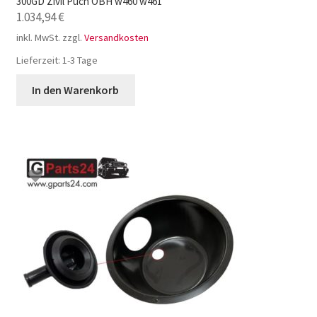
300GD Zivil Puch ÖBH w460 w461
1.034,94
€
inkl. MwSt.
zzgl.
Versandkosten
Lieferzeit:
1-3 Tage
In den Warenkorb