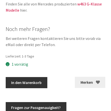
Finden Sie alle von Mercedes produzierten
w463 G-Klasse
Modelle
hier.
Noch mehr Fragen?
Bei weiteren Fragen kontaktieren Sie uns bitte vorab via
eMail oder direkt per Telefon.
Lieferzeit:
1-3 Tage
1 vorrätig
G-
Merken
In den Warenkorb
Klasse
Lampentopf
links
mit
Fragen zur Passgenauigkeit?
LWR