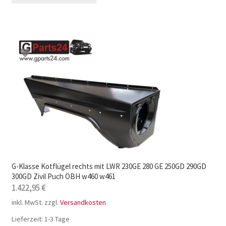
G-Klasse Kotflügel rechts mit LWR 230GE 280 GE 250GD 290GD
300GD Zivil Puch ÖBH w460 w461
1.422,95
€
inkl. MwSt.
zzgl.
Versandkosten
Lieferzeit:
1-3 Tage