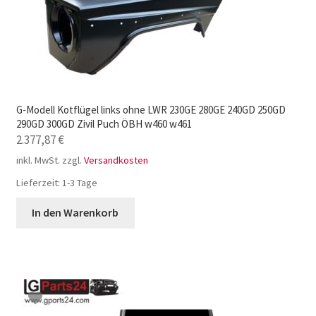
G-Modell Kotflügel links ohne LWR 230GE 280GE 240GD 250GD
290GD 300GD Zivil Puch ÖBH w460 w461
2.377,87
€
inkl. MwSt.
zzgl.
Versandkosten
Lieferzeit:
1-3 Tage
In den Warenkorb