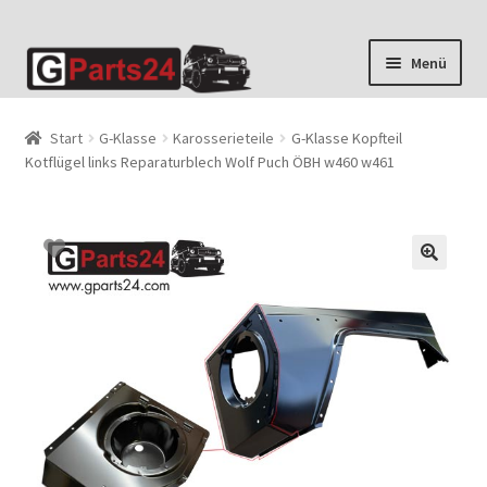
Zur
Zum
Menü
Navigation
Inhalt
springen
springen
Start
G-Klasse
Karosserieteile
G-Klasse Kopfteil
Kotflügel links Reparaturblech Wolf Puch ÖBH w460 w461
🔍