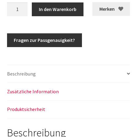
G-
Merken
In den Warenkorb
Klasse
Kopfteil
Kotflügel
links
Fragen zur Passgenauigkeit?
Reparaturblech
Wolf
Puch
ÖBH
Beschreibung
w460
w461
Menge
Zusätzliche Information
Produktsicherheit
Beschreibung