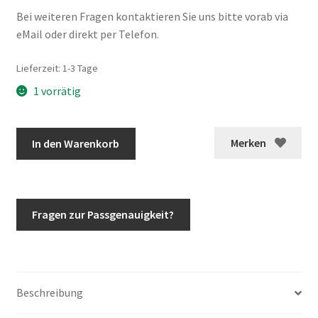
Bei weiteren Fragen kontaktieren Sie uns bitte vorab via
eMail oder direkt per Telefon.
Lieferzeit:
1-3 Tage
1 vorrätig
G-
Merken
In den Warenkorb
Klasse
Frontgrill
w463
G400
Fragen zur Passgenauigkeit?
G500
Menge
Beschreibung