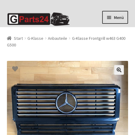
Zur
Zum
Menü
Navigation
Inhalt
springen
springen
Start
G-Klasse
Anbauteile
G-Klasse Frontgrill w463 G400
G500
🔍