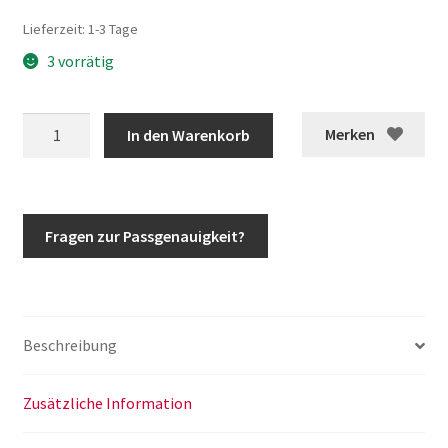
Lieferzeit:
1-3 Tage
3 vorrätig
G-
Merken
In den Warenkorb
Klasse
Dichtsatz
Vorderachse
w463
Fragen zur Passgenauigkeit?
w461
Abdichtung
Achskugel
mit
Beschreibung
ABS
bis
Bj.
Zusätzliche Information
2000