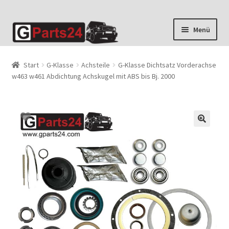
Zur
Zum
Menü
Navigation
Inhalt
springen
springen
Start
G-Klasse
Achsteile
G-Klasse Dichtsatz Vorderachse
w463 w461 Abdichtung Achskugel mit ABS bis Bj. 2000
🔍