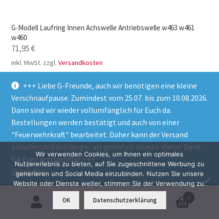
G-Modell Laufring Innen Achswelle Antriebswelle w463 w461
w460
71,95
€
inkl. MwSt.
zzgl.
Versandkosten
Lieferzeit:
1-3 Tage
+++ Liebe G-Freunde, auch wir benötigen eine kleine
Verschnaufpause. Zumindest vom 25.07. bis zum 10.08.2026.
In den Warenkorb
Dann sind wir wieder vollumfänglich für Euch da.
Bestellungen werden bestätigt und auch von einer
"Feuerwehrkraft" bearbeitet. Daher kann der Versand
zwischenzeitlich länger als gewohnt dauern. Vielen Dank
Wir verwenden Cookies, um Ihnen ein optimales
für Euer Verständnis! +++
Nutzererlebnis zu bieten, auf Sie zugeschnittene Werbung zu
Verwerfen
generieren und Social Media einzubinden. Nutzen Sie unsere
Website oder Dienste weiter, stimmen Sie der Verwendung zu.
0
OK
Datenschutzerklärung
Suchen
Suchen