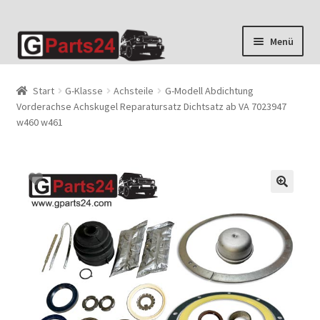
Zur
Zum
Menü
Navigation
Inhalt
springen
springen
Start
G-Klasse
Achsteile
G-Modell Abdichtung
Vorderachse Achskugel Reparatursatz Dichtsatz ab VA 7023947
w460 w461
🔍