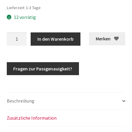
Lieferzeit:
1-3 Tage
12 vorrätig
G-
Merken
In den Warenkorb
Modell
Abdichtung
Vorderachse
Achskugel
Fragen zur Passgenauigkeit?
Reparatursatz
Dichtsatz
ab
VA
Beschreibung
7023947
w460
w461
Zusätzliche Information
Menge