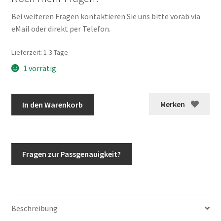
Bei weiteren Fragen kontaktieren Sie uns bitte vorab via
eMail oder direkt per Telefon.
Lieferzeit:
1-3 Tage
1 vorrätig
Orig.
Merken
In den Warenkorb
Mercedes
G-
Klasse
Kotflügelverbreiterung
Fragen zur Passgenauigkeit?
23mm
w460
w461
w463
Beschreibung
Wolf