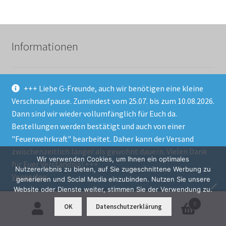
Informationen
Wie bestelle ich?
+++ Liebe G-Freunde, auch wir benötigen eine kleine
Verschnaufpause. Zumindest vom 25.07. bis zum 10.08.2026.
Zahlungsmittel
Dann sind wir wieder vollumfänglich für Euch da.
Versandkosten
Bestellungen werden bestätigt und auch von einer
"Feuerwehrkraft" bearbeitet. Daher kann der Versand
Mein Konto
zwischenzeitlich länger als gewohnt dauern. Vielen Dank
Wir verwenden Cookies, um Ihnen ein optimales
Mercedes G-Klasse w463 News
für Euer Verständnis! +++
Nutzererlebnis zu bieten, auf Sie zugeschnittene Werbung zu
Verwerfen
generieren und Social Media einzubinden. Nutzen Sie unsere
Website oder Dienste weiter, stimmen Sie der Verwendung zu.
Gesetzliche Infos
0
OK
Datenschutzerklärung
Suchen
Suchen