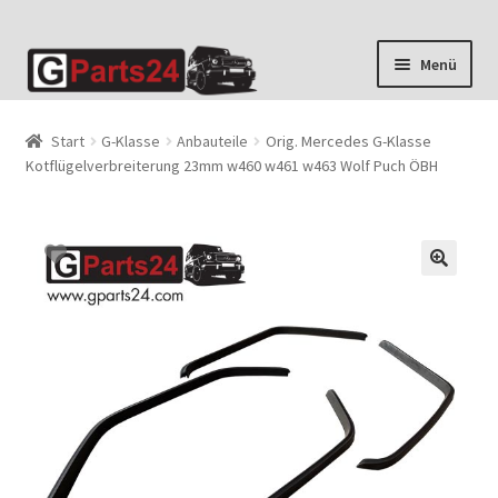
Zur
Zum
Menü
Navigation
Inhalt
springen
springen
Start
G-Klasse
Anbauteile
Orig. Mercedes G-Klasse
Kotflügelverbreiterung 23mm w460 w461 w463 Wolf Puch ÖBH
🔍