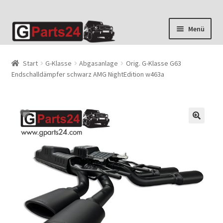
Zur
Zum
Menü
Navigation
Inhalt
springen
springen
Start
G-Klasse
Abgasanlage
Orig. G-Klasse G63
Endschalldämpfer schwarz AMG NightEdition w463a
🔍