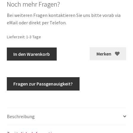
Noch mehr Fragen?
Bei weiteren Fragen kontaktieren Sie uns bitte vorab via
eMail oder direkt per Telefon.
Lieferzeit:
1-3 Tage
Orig.
Merken
In den Warenkorb
G-
Klasse
G63
Endschalldämpfer
Fragen zur Passgenauigkeit?
schwarz
AMG
NightEdition
w463a
Beschreibung
Menge