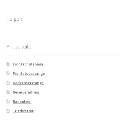
Felgen
Anbauteile
Frontschutzbügel
Frontstossstange
Heckstossstange
Reserveradring
Radbolzen
Trittbretter