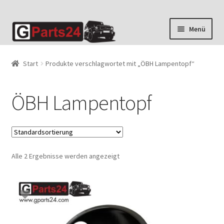
Zur
Zum
Menü
Navigation
Inhalt
springen
springen
Start
Produkte verschlagwortet mit „ÖBH Lampentopf“
ÖBH Lampentopf
Alle 2 Ergebnisse werden angezeigt