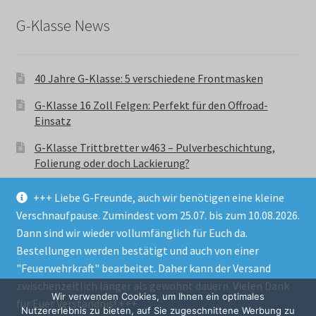
G-Klasse News
40 Jahre G-Klasse: 5 verschiedene Frontmasken
G-Klasse 16 Zoll Felgen: Perfekt für den Offroad-
Einsatz
G-Klasse Trittbretter w463 – Pulverbeschichtung,
Folierung oder doch Lackierung?
+++ Liebe G-Freunde, auch wir benötigen eine kleine
Verschnaufpause. Zumindest vom 25.07. bis zum 10.08.2026.
Dann sind wir wieder vollumfänglich für Euch da.
Bestellungen werden bestätigt und auch von einer
© GParts24 - G-Klasse w463 Trittbretter, Felgen,
"Feuerwehrkraft" bearbeitet. Daher kann der Versand
Ersatzteile & Zubebehör.
zwischenzeitlich länger als gewohnt dauern. Vielen Dank
Datenschutzerklärung
Wir verwenden Cookies, um Ihnen ein optimales
für Euer Verständnis! +++
Nutzererlebnis zu bieten, auf Sie zugeschnittene Werbung zu