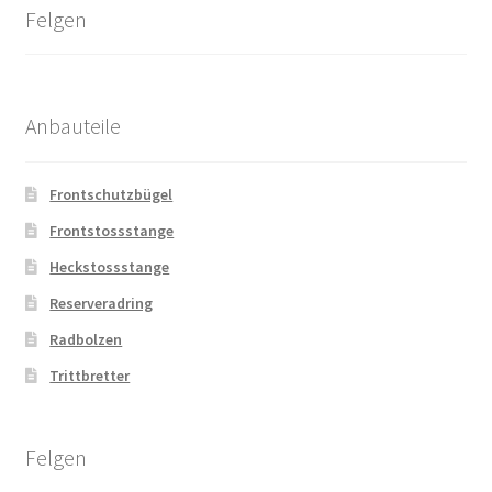
Felgen
Anbauteile
Frontschutzbügel
Frontstossstange
Heckstossstange
Reserveradring
Radbolzen
Trittbretter
Felgen