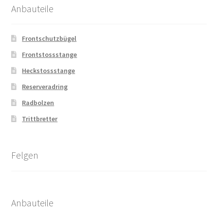
Anbauteile
Frontschutzbügel
Frontstossstange
Heckstossstange
Reserveradring
Radbolzen
Trittbretter
Felgen
Anbauteile