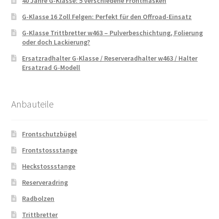
40 Jahre G-Klasse: 5 verschiedene Frontmasken
G-Klasse 16 Zoll Felgen: Perfekt für den Offroad-Einsatz
G-Klasse Trittbretter w463 – Pulverbeschichtung, Folierung
oder doch Lackierung?
Ersatzradhalter G-Klasse / Reserveradhalter w463 / Halter
Ersatzrad G-Modell
Anbauteile
Frontschutzbügel
Frontstossstange
Heckstossstange
Reserveradring
Radbolzen
Trittbretter