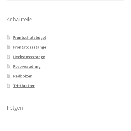
Anbauteile
Frontschutzbügel
Frontstossstange
Heckstossstange
Reserveradring
Radbolzen
Trittbretter
Felgen