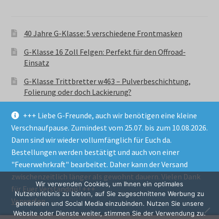
40 Jahre G-Klasse: 5 verschiedene Frontmasken
G-Klasse 16 Zoll Felgen: Perfekt für den Offroad-
Einsatz
G-Klasse Trittbretter w463 – Pulverbeschichtung,
Folierung oder doch Lackierung?
+++ Liebe G-Freunde, auch wir benötigen eine kleine
Verschnaufpause. Zumindest vom 25.07. bis zum 10.08.2026.
Dann sind wir wieder vollumfänglich für Euch da.
Bestellungen werden bestätigt und auch von einer
© GParts24 - G-Klasse w463 Trittbretter, Felgen,
"Feuerwehrkraft" bearbeitet. Daher kann der Versand
Ersatzteile & Zubebehör.
zwischenzeitlich länger als gewohnt dauern. Vielen Dank
Datenschutzerklärung
Wir verwenden Cookies, um Ihnen ein optimales
für Euer Verständnis! +++
Nutzererlebnis zu bieten, auf Sie zugeschnittene Werbung zu
Verwerfen
Alle Preise inkl. der gesetzlichen MwSt.
generieren und Social Media einzubinden. Nutzen Sie unsere
Website oder Dienste weiter, stimmen Sie der Verwendung zu.