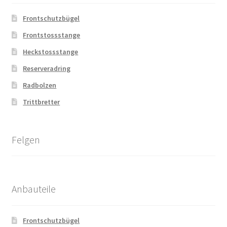
Frontschutzbügel
Frontstossstange
Heckstossstange
Reserveradring
Radbolzen
Trittbretter
Felgen
Anbauteile
Frontschutzbügel