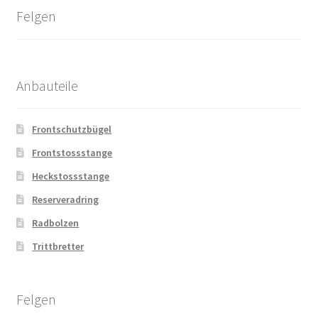
Felgen
Anbauteile
Frontschutzbügel
Frontstossstange
Heckstossstange
Reserveradring
Radbolzen
Trittbretter
Felgen