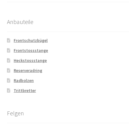
Anbauteile
Frontschutzbügel
Frontstossstange
Heckstossstange
Reserveradring
Radbolzen
Trittbretter
Felgen