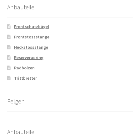
Anbauteile
Frontschutzbügel
Frontstossstange
Heckstossstange
Reserveradring
Radbolzen
Trittbretter
Felgen
Anbauteile