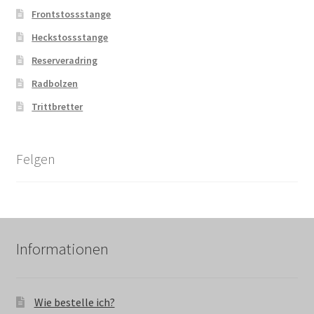
Frontstossstange
Heckstossstange
Reserveradring
Radbolzen
Trittbretter
Felgen
Informationen
Wie bestelle ich?