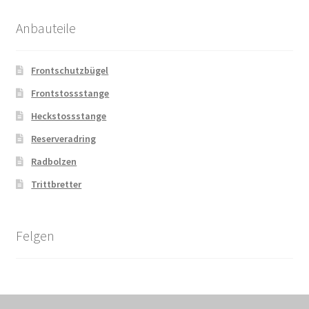
Anbauteile
Frontschutzbügel
Frontstossstange
Heckstossstange
Reserveradring
Radbolzen
Trittbretter
Felgen