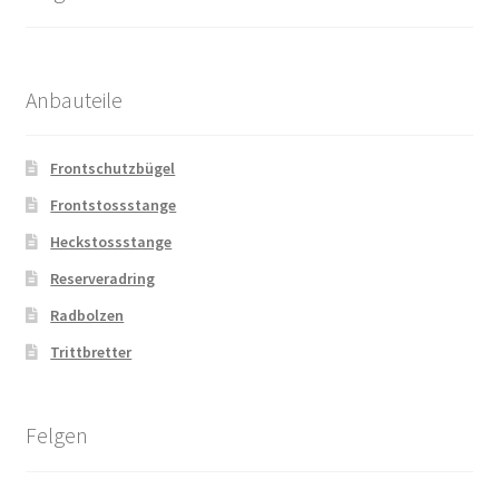
Anbauteile
Frontschutzbügel
Frontstossstange
Heckstossstange
Reserveradring
Radbolzen
Trittbretter
Felgen