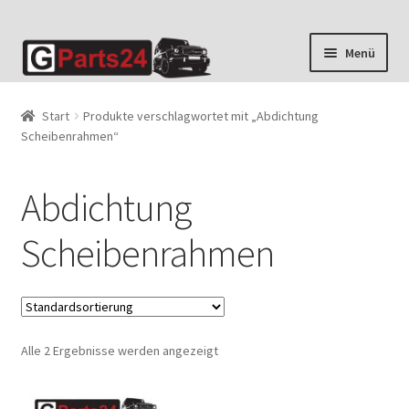
Zur
Zum
Menü
Navigation
Inhalt
springen
springen
Start
Produkte verschlagwortet mit „Abdichtung
Scheibenrahmen“
Abdichtung
Scheibenrahmen
Alle 2 Ergebnisse werden angezeigt