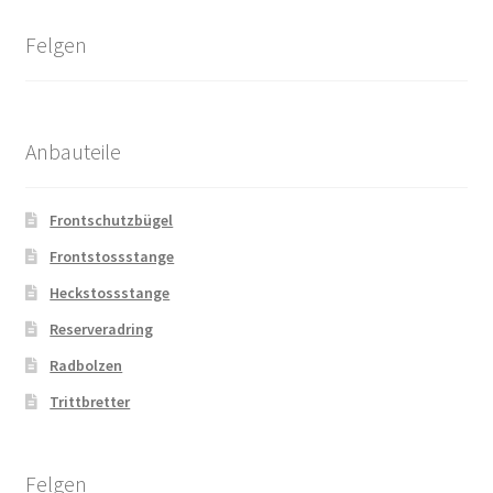
Felgen
Anbauteile
Frontschutzbügel
Frontstossstange
Heckstossstange
Reserveradring
Radbolzen
Trittbretter
Felgen