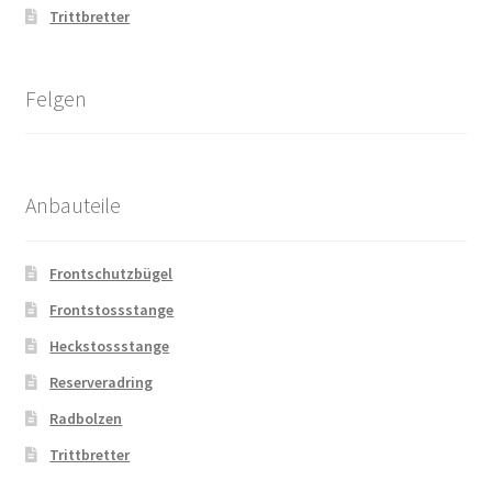
Trittbretter
Felgen
Anbauteile
Frontschutzbügel
Frontstossstange
Heckstossstange
Reserveradring
Radbolzen
Trittbretter