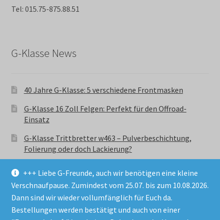
Tel: 015.75-875.88.51
G-Klasse News
40 Jahre G-Klasse: 5 verschiedene Frontmasken
G-Klasse 16 Zoll Felgen: Perfekt für den Offroad-
Einsatz
G-Klasse Trittbretter w463 – Pulverbeschichtung,
Folierung oder doch Lackierung?
+++ Liebe G-Freunde, auch wir benötigen eine kleine
Verschnaufpause. Zumindest vom 25.07. bis zum 10.08.2026.
Dann sind wir wieder vollumfänglich für Euch da.
Bestellungen werden bestätigt und auch von einer
© GParts24 - G-Klasse w463 Trittbretter, Felgen,