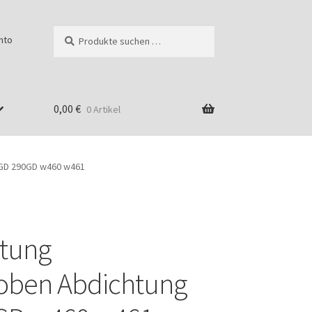
Suchen
Suchen
nto
nach:
0,00
€
0 Artikel
0GD 290GD w460 w461
htung
g
oben Abdichtung