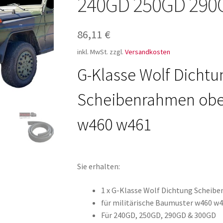
240GD 250GD 290
ür den w463
AGB – Allgemeine Geschäftsbedingungen
AGB Design
86,11
€
inkl. MwSt.
zzgl.
Versandkosten
G-Klasse Wolf Dichtu
Scheibenrahmen obe
w460 w461
Sie erhalten:
1 x G-Klasse Wolf Dichtung Scheib
für militärische Baumuster w460 w
Für 240GD, 250GD, 290GD & 300GD