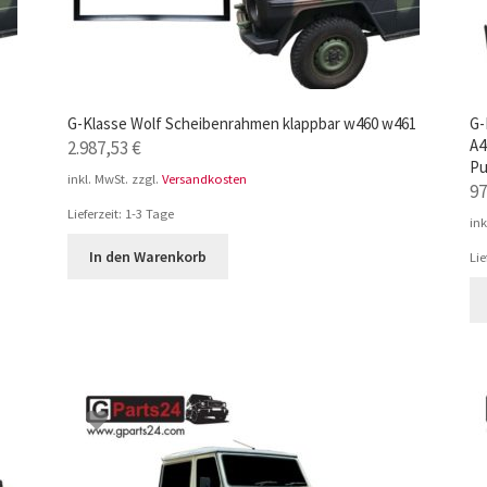
G-Klasse Wolf Scheibenrahmen klappbar w460 w461
G-
A4
2.987,53
€
Pu
inkl. MwSt.
zzgl.
Versandkosten
9
Lieferzeit:
1-3 Tage
ink
In den Warenkorb
Lie