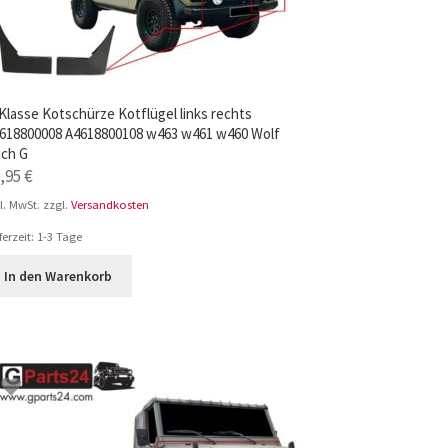
Klasse Kotschürze Kotflügel links rechts
618800008 A4618800108 w463 w461 w460 Wolf
ch G
7,95
€
l. MwSt.
zzgl.
Versandkosten
ferzeit:
1-3 Tage
In den Warenkorb