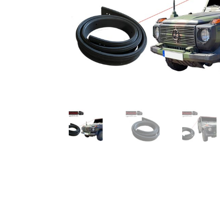
TOP-Seller: G-Klasse Trittbretter schwarz f
Impressum