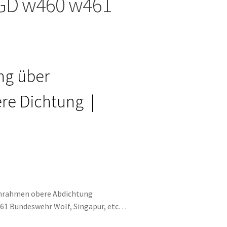
GD w460 w461
ng über
re Dichtung |
enrahmen obere Abdichtung
461 Bundeswehr Wolf, Singapur, etc…