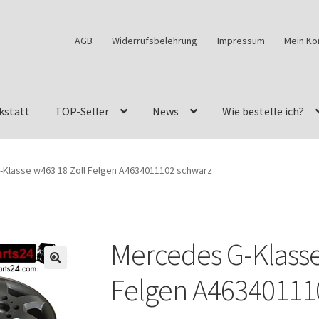
AGB
Widerrufsbelehrung
Impressum
Mein Ko
kstatt
TOP-Seller
News
Wie bestelle ich?
w460
G-Klasse Fahrzeuge im Überblick
G-Klasse Shop
Klasse w463 18 Zoll Felgen A4634011102 schwarz
s
G-Klasse w463 AMG Felgen
G-Klasse w463 Felgen
des Geländewagen von GParts24
Mein Konto
Meine Merkliste
Mercedes G-Klasse
a Felge ist für mein G-Modell 2018 verfügbar
Widerrufsbelehrun
🔍
Felgen A46340111
kstatt: Restore – Tune – Drive