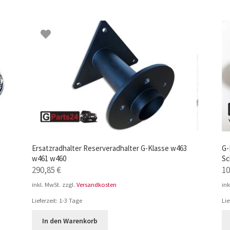
Ersatzradhalter Reserveradhalter G-Klasse w463
G-
w461 w460
Sc
290,85
€
1
inkl. MwSt.
zzgl.
Versandkosten
ink
Lieferzeit:
1-3 Tage
Lie
In den Warenkorb