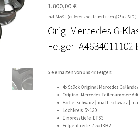
1.800,00
€
ür den w463
AGB – Allgemeine Geschäftsbedingungen
AGB Design
inkl. MwSt. (differenzbesteuert nach §25a UStG.)
Orig. Mercedes G-Kla
Felgen A4634011102 
Sie erhalten von uns 4x Felgen:
4x Stück Original Mercedes Gelände
Original Mercedes Teilenummer: A
Farbe: schwarz | matt-schwarz | ma
Lochkreis: 5×130
Einpresstiefe: ET63
Felgenbreite: 7,5x18H2