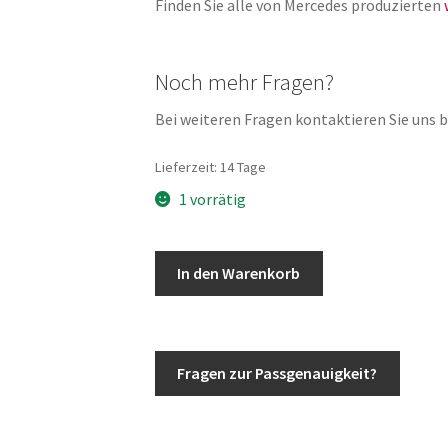
Finden Sie alle von Mercedes produzierten
Noch mehr Fragen?
Bei weiteren Fragen kontaktieren Sie uns bi
Lieferzeit:
14 Tage
1 vorrätig
Mercedes
In den Warenkorb
G-
Klasse
w463
18
Fragen zur Passgenauigkeit?
Zoll
Felgen
A4634011102