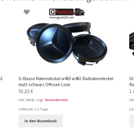
63
G-Klasse Nabendeckel w463 w461 Radnabendeckel
Or
matt-schwarz Offroad-Look
Ra
91,82
€
1.
inkl. MwSt.
zzgl.
Versandkosten
ink
Lieferzeit:
1-3 Tage
Lie
In den Warenkorb