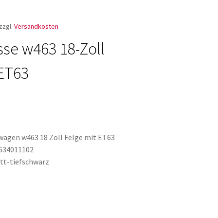
zzgl.
Versandkosten
sse w463 18-Zoll
ET63
wagen w463 18 Zoll Felge mit ET63
4634011102
tt-tiefschwarz