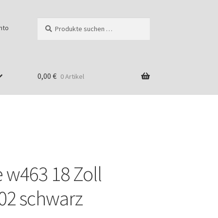
Suchen
Suchen
nto
nach:
0,00
€
0 Artikel
 w463 18 Zoll
g
02 schwarz