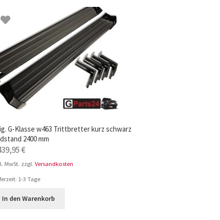
ig. G-Klasse w463 Trittbretter kurz schwarz
dstand 2400 mm
439,95
€
l. MwSt.
zzgl.
Versandkosten
ferzeit:
1-3 Tage
In den Warenkorb