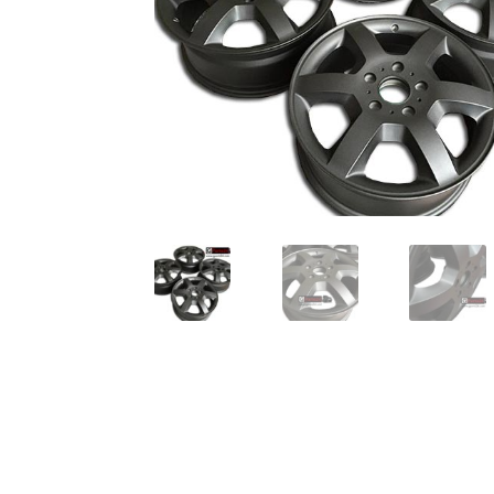
TOP-Seller: G-Klasse Trittbretter schwarz f
Impressum