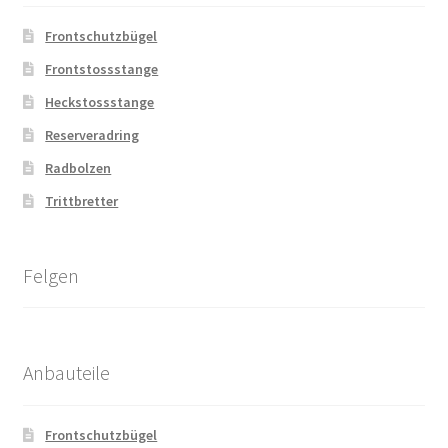
Frontschutzbügel
Frontstossstange
Heckstossstange
Reserveradring
Radbolzen
Trittbretter
Felgen
Anbauteile
Frontschutzbügel