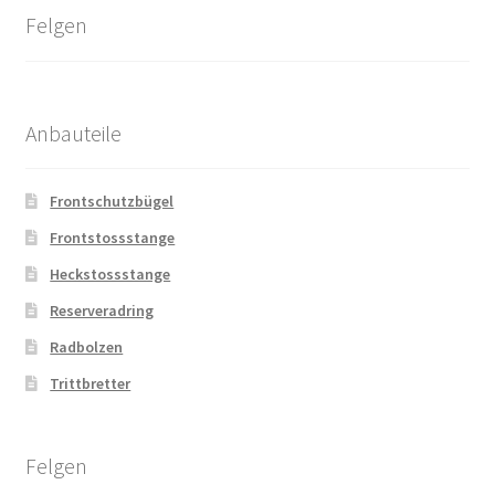
Felgen
Anbauteile
Frontschutzbügel
Frontstossstange
Heckstossstange
Reserveradring
Radbolzen
Trittbretter
Felgen