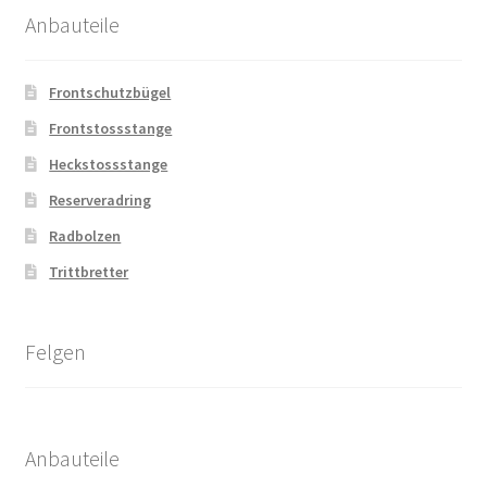
Anbauteile
Frontschutzbügel
Frontstossstange
Heckstossstange
Reserveradring
Radbolzen
Trittbretter
Felgen
Anbauteile