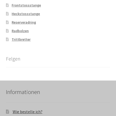
Frontstossstange
Heckstossstange
Reserveradring
Radbolzen
Trittbretter
Felgen
Informationen
Wie bestelle ich?