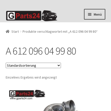
Zur
Zum
Menü
Navigation
Inhalt
springen
springen
Start
Produkte verschlagwortet mit „A 612 096 04 99 80“
A 612 096 04 99 80
Einzelnes Ergebnis wird angezeigt