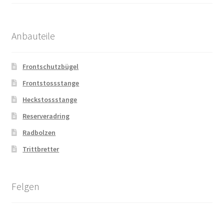
Anbauteile
Frontschutzbügel
Frontstossstange
Heckstossstange
Reserveradring
Radbolzen
Trittbretter
Felgen