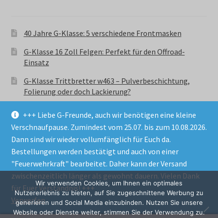
40 Jahre G-Klasse: 5 verschiedene Frontmasken
G-Klasse 16 Zoll Felgen: Perfekt für den Offroad-
Einsatz
G-Klasse Trittbretter w463 – Pulverbeschichtung,
Folierung oder doch Lackierung?
+++ Liebe G-Freunde, auch wir benötigen eine kleine
Verschnaufpause. Zumindest vom 25.07. bis zum 10.08.2026.
Dann sind wir wieder vollumfänglich für Euch da.
Bestellungen werden bestätigt und auch von einer
© GParts24 - G-Klasse w463 Trittbretter, Felgen,
"Feuerwehrkraft" bearbeitet. Daher kann der Versand
Ersatzteile & Zubebehör.
zwischenzeitlich länger als gewohnt dauern. Vielen Dank
Datenschutzerklärung
Wir verwenden Cookies, um Ihnen ein optimales
für Euer Verständnis! +++
Nutzererlebnis zu bieten, auf Sie zugeschnittene Werbung zu
Verwerfen
Alle Preise inkl. der gesetzlichen MwSt.
generieren und Social Media einzubinden. Nutzen Sie unsere
Website oder Dienste weiter, stimmen Sie der Verwendung zu.