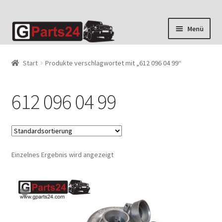
Zur
Zum
Menü
Navigation
Inhalt
springen
springen
Start
Produkte verschlagwortet mit „612 096 04 99“
612 096 04 99
Einzelnes Ergebnis wird angezeigt