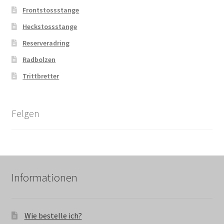
Frontstossstange
Heckstossstange
Reserveradring
Radbolzen
Trittbretter
Felgen
Informationen
Wie bestelle ich?