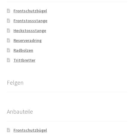
Frontschutzbügel
Frontstossstange
Heckstossstange
Reserveradring
Radbolzen
Trittbretter
Felgen
Anbauteile
Frontschutzbügel