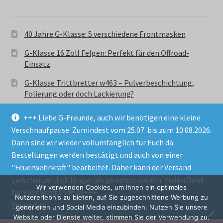
40 Jahre G-Klasse: 5 verschiedene Frontmasken
G-Klasse 16 Zoll Felgen: Perfekt für den Offroad-
Einsatz
G-Klasse Trittbretter w463 – Pulverbeschichtung,
Folierung oder doch Lackierung?
+++ Liebe G-Freunde, auch wir benötigen eine kleine
Verschnaufpause. Zumindest vom 25.07. bis zum 10.08.2026.
Dann sind wir wieder vollumfänglich für Euch da.
Bestellungen werden bestätigt und auch von einer
© GParts24 - G-Klasse w463 Trittbretter, Felgen,
"Feuerwehrkraft" bearbeitet. Daher kann der Versand
Ersatzteile & Zubebehör.
zwischenzeitlich länger als gewohnt dauern. Vielen Dank
Datenschutzerklärung
Wir verwenden Cookies, um Ihnen ein optimales
für Euer Verständnis! +++
Nutzererlebnis zu bieten, auf Sie zugeschnittene Werbung zu
Verwerfen
Alle Preise inkl. der gesetzlichen MwSt.
generieren und Social Media einzubinden. Nutzen Sie unsere
Website oder Dienste weiter, stimmen Sie der Verwendung zu.