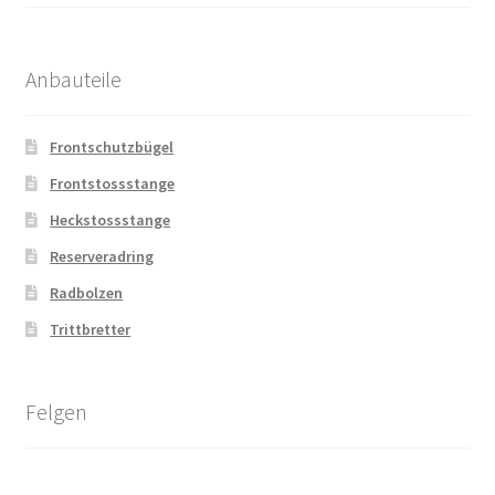
Anbauteile
Frontschutzbügel
Frontstossstange
Heckstossstange
Reserveradring
Radbolzen
Trittbretter
Felgen