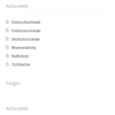
Anbauteile
Frontschutzbügel
Frontstossstange
Heckstossstange
Reserveradring
Radbolzen
Trittbretter
Felgen
Anbauteile