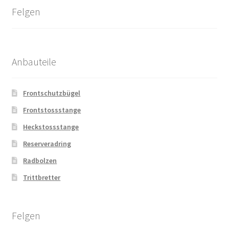
Felgen
Anbauteile
Frontschutzbügel
Frontstossstange
Heckstossstange
Reserveradring
Radbolzen
Trittbretter
Felgen