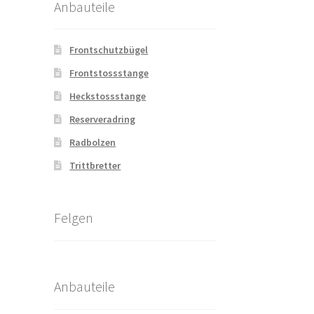
Anbauteile
Frontschutzbügel
Frontstossstange
Heckstossstange
Reserveradring
Radbolzen
Trittbretter
Felgen
Anbauteile