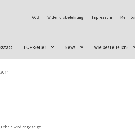
AGB
Widerrufsbelehrung
Impressum
Mein Ko
kstatt
TOP-Seller
News
Wie bestelle ich?
w460
G-Klasse Fahrzeuge im Überblick
G-Klasse Shop
0304“
s
G-Klasse w463 AMG Felgen
G-Klasse w463 Felgen
des Geländewagen von GParts24
Mein Konto
Meine Merkliste
a Felge ist für mein G-Modell 2018 verfügbar
Widerrufsbelehrun
rgebnis wird angezeigt
kstatt: Restore – Tune – Drive