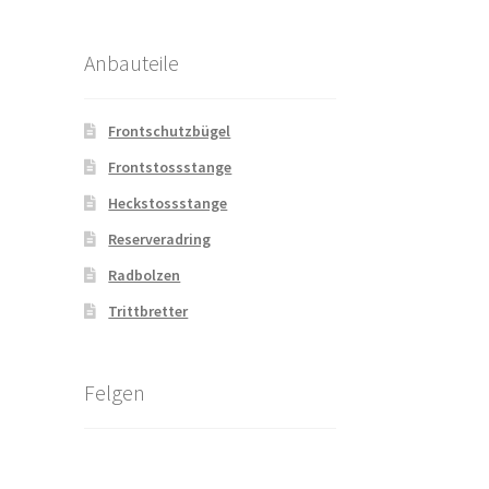
Anbauteile
Frontschutzbügel
Frontstossstange
Heckstossstange
Reserveradring
Radbolzen
Trittbretter
Felgen