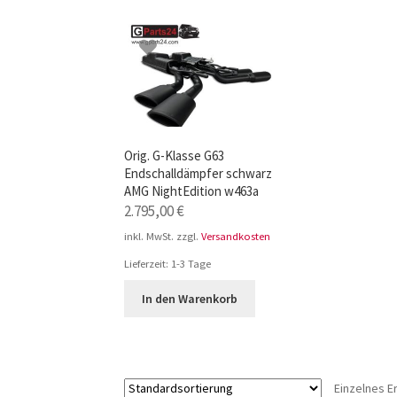
TOP-Seller: G-Klasse Trittbretter schwarz f
Impressum
Orig. G-Klasse G63
Endschalldämpfer schwarz
AMG NightEdition w463a
2.795,00
€
inkl. MwSt.
zzgl.
Versandkosten
Lieferzeit:
1-3 Tage
In den Warenkorb
Einzelnes E