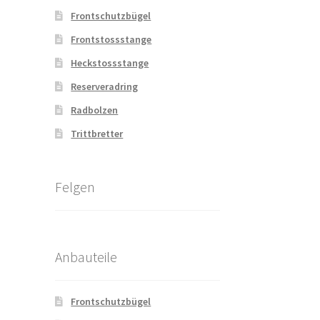
Frontschutzbügel
Frontstossstange
Heckstossstange
Reserveradring
Radbolzen
Trittbretter
Felgen
Anbauteile
Frontschutzbügel