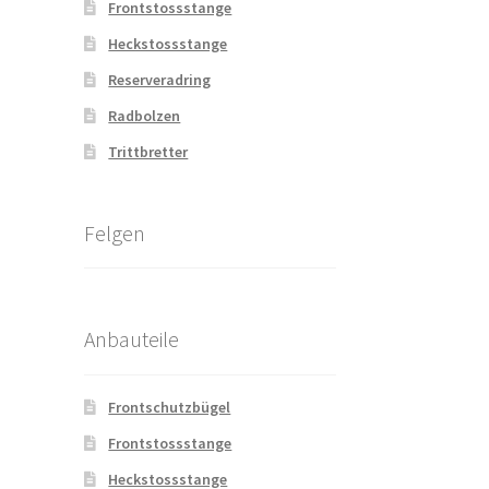
Frontstossstange
Heckstossstange
Reserveradring
Radbolzen
Trittbretter
Felgen
Anbauteile
Frontschutzbügel
Frontstossstange
Heckstossstange