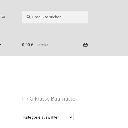
Suchen
Suchen
nto
nach:
0,00
€
0 Artikel
Ihr G-Klasse Baumuster
g