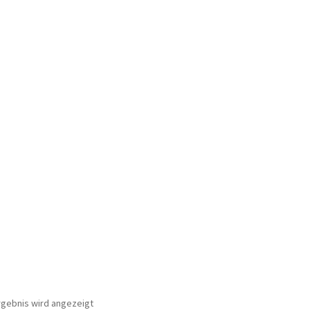
ür den w463
AGB – Allgemeine Geschäftsbedingungen
AGB Design
rgebnis wird angezeigt