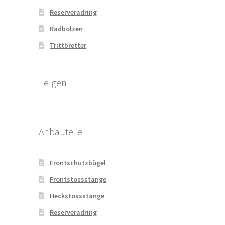
Reserveradring
Radbolzen
Trittbretter
Felgen
Anbauteile
Frontschutzbügel
Frontstossstange
Heckstossstange
Reserveradring