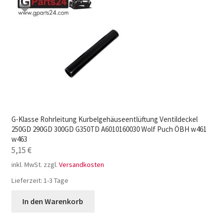
G-Klasse Rohrleitung Kurbelgehäuseentlüftung Ventildeckel
250GD 290GD 300GD G350TD A6010160030 Wolf Puch ÖBH w461
w463
5,15
€
inkl. MwSt.
zzgl.
Versandkosten
Lieferzeit:
1-3 Tage
In den Warenkorb