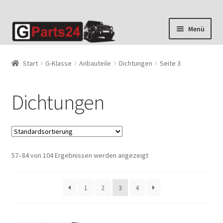
Zur
Zum
Menü
Navigation
Inhalt
springen
springen
Start
G-Klasse
Anbauteile
Dichtungen
Seite 3
Dichtungen
57–84 von 104 Ergebnissen werden angezeigt
1
2
3
4