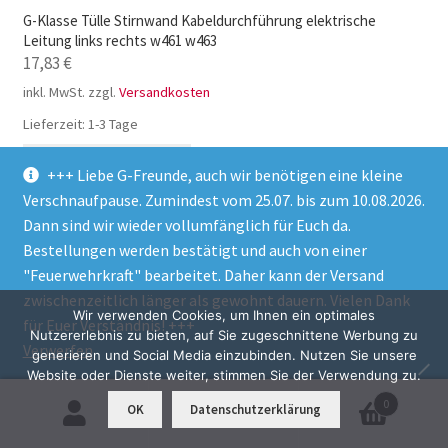
G-Klasse Tülle Stirnwand Kabeldurchführung elektrische
Leitung links rechts w461 w463
17,83
€
inkl. MwSt.
zzgl.
Versandkosten
Lieferzeit:
1-3 Tage
In den Warenkorb
+++ Liebe G-Freunde, auch wir benötigen eine kleine
Verschnaufpause. Zumindest vom 25.07. bis zum 10.08.2026.
Dann sind wir wieder vollumfänglich für Euch da.
Bestellungen werden bestätigt und auch von einer
"Feuerwehrkraft" bearbeitet. Daher kann der Versand
zwischenzeitlich länger als gewohnt dauern. Vielen Dank
Wir verwenden Cookies, um Ihnen ein optimales
57–84 von 104 Ergebnissen werden angezeigt
für Euer Verständnis! +++
Nutzererlebnis zu bieten, auf Sie zugeschnittene Werbung zu
Verwerfen
generieren und Social Media einzubinden. Nutzen Sie unsere
Website oder Dienste weiter, stimmen Sie der Verwendung zu.
1
2
3
4
0
OK
Datenschutzerklärung
Suchen
Suchen