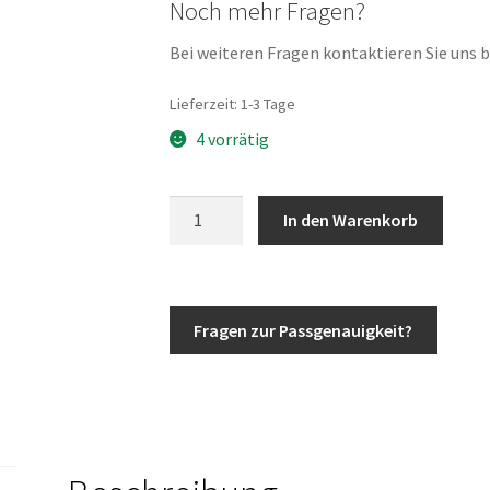
Noch mehr Fragen?
Bei weiteren Fragen kontaktieren Sie uns bi
Lieferzeit:
1-3 Tage
4 vorrätig
G-
In den Warenkorb
Klasse
w460
Einfüllstutzen
Tankstutzen
Fragen zur Passgenauigkeit?
Filler
Neck
Tankeinfüllstutzen
240GD
250GD
300GD