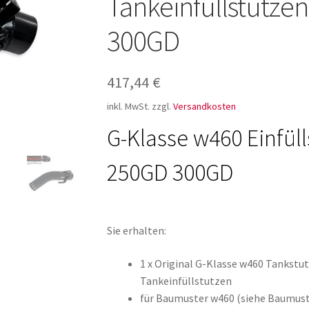
Tankeinfüllstutze
ür den w463
AGB – Allgemeine Geschäftsbedingungen
AGB Design
300GD
417,44
€
inkl. MwSt.
zzgl.
Versandkosten
G-Klasse w460 Einfül
250GD 300GD
Sie erhalten:
1 x Original G-Klasse w460 Tankstut
Tankeinfüllstutzen
für Baumuster w460 (siehe Baumust