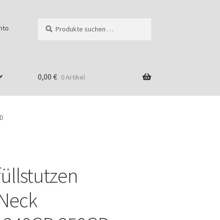
Suchen
Suchen
nto
nach:
0,00
€
0 Artikel
GD
üllstutzen
g
 Neck