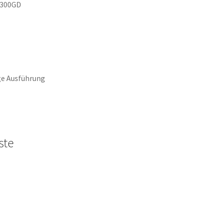
 300GD
ge Ausführung
ste