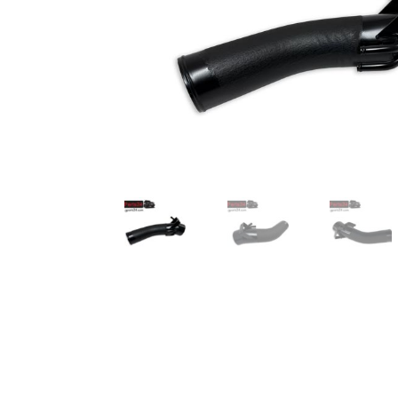
TOP-Seller: G-Klasse Trittbretter schwarz f
Impressum