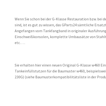
Wenn Sie schon bei der G-Klasse Restauration bzw. bei d
sind, ist es gut zu wissen, das GParts24 sämtliche Ersatzt
Angefangen vom Tankfangband in originaler Ausführung 
Einschweißkonsolen, komplette Umbausätze von Stahlt
etc… .
Sie erhalten hier einen neuen Original G-Klasse w460 Ei
Tankeinfüllstutzen für die Baumuster w460, beispielswe
230G) (siehe Baumusterkompatibilitätsliste in der Pro