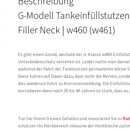
Beschreibung
Menge
G-Modell Tankeinfüllstutze
Filler Neck | w460 (w461)
Es gibt einen Grund, weshalb der G-Klasse w460 Einfül
Unterbodenschutz versehen ist. Leider hatte man damal
während der Fahrt der Tankstutzen permanente kleine 
Diese führen auf Dauer dazu, dass nicht die Nerven, sond
dies wiederum führt zu Korrosionsbildung. Die Einfülls
korrodieren dann nach 30 bis 40 Jahren so stark, dass e
Tun Sie Ihrem G einen Gefallen und investieren Sie in
Rad
schützen Ihr Heckbereich inklusive der Heckbleche optim