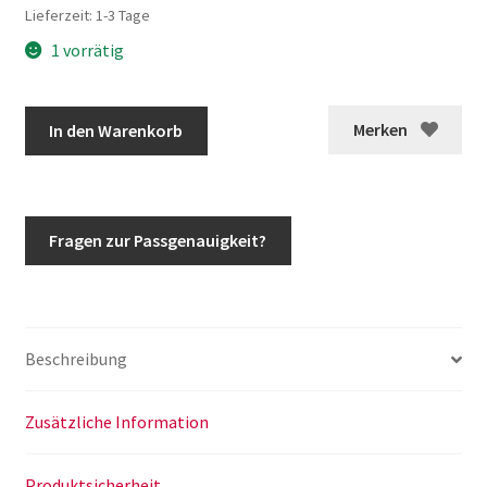
Lieferzeit:
1-3 Tage
1 vorrätig
G-
Merken
In den Warenkorb
Klasse
Verbreiterung
Kotflügelverbreiterung
w463
Fragen zur Passgenauigkeit?
Sportpaket
PA5
Menge
Beschreibung
Zusätzliche Information
Produktsicherheit