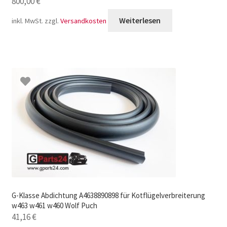
800,00
€
Weiterlesen
inkl. MwSt.
zzgl.
Versandkosten
G-Klasse Abdichtung A4638890898 für Kotflügelverbreiterung
w463 w461 w460 Wolf Puch
41,16
€