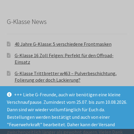
G-Klasse News
40 Jahre G-Klasse: 5 verschiedene Frontmasken
G-Klasse 16 Zoll Felgen: Perfekt für den Offroad-
Einsatz
G-Klasse Trittbretter w463 – Pulverbeschichtung,
Folierung oder doch Lackierung?
+++ Liebe G-Freunde, auch wir benötigen eine kleine
Verschnaufpause. Zumindest vom 25.07. bis zum 10.08.2026.
Dann sind wir wieder vollumfänglich für Euch da.
Bestellungen werden bestätigt und auch von einer
© GParts24 - G-Klasse w463 Trittbretter, Felgen,
"Feuerwehrkraft" bearbeitet. Daher kann der Versand
Ersatzteile & Zubebehör.
zwischenzeitlich länger als gewohnt dauern. Vielen Dank
Datenschutzerklärung