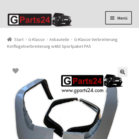
Zur
Zum
Menü
Navigation
Inhalt
springen
springen
Start
G-Klasse
Anbauteile
G-Klasse Verbreiterung
Kotflügelverbreiterung w463 Sportpaket PA5
🔍