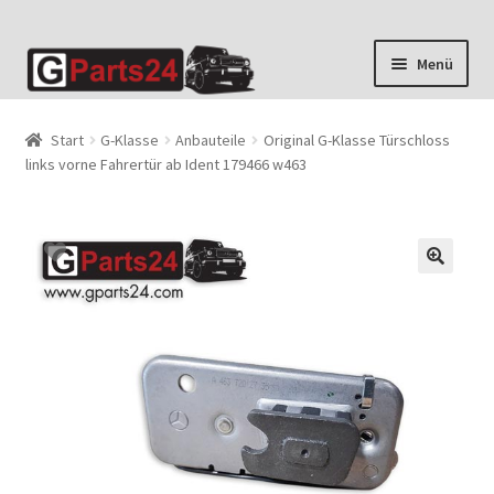
Zur
Zum
Menü
Navigation
Inhalt
springen
springen
Start
G-Klasse
Anbauteile
Original G-Klasse Türschloss
links vorne Fahrertür ab Ident 179466 w463
🔍