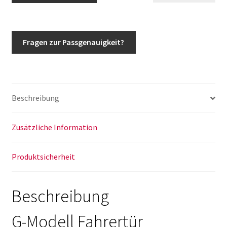
Klasse
Türschloss
links
Fragen zur Passgenauigkeit?
vorne
Fahrertür
ab
Ident
Beschreibung
179466
w463
Menge
Zusätzliche Information
Produktsicherheit
Beschreibung
G-Modell Fahrertür