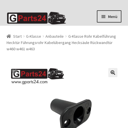
Zur
Zum
Menü
Navigation
Inhalt
springen
springen
Start
G-Klasse
Anbauteile
G-Klasse Rohr Kabelführung
Hecktür Führungsrohr Kabelübergang Hecksäule Rückwandtür
w460 w461 w463
🔍