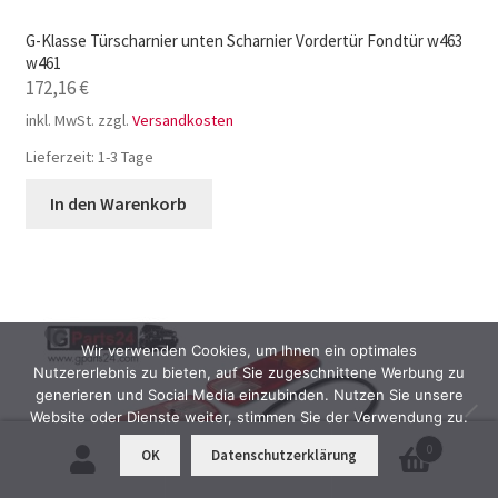
G-Klasse Türscharnier unten Scharnier Vordertür Fondtür w463
w461
172,16
€
inkl. MwSt.
zzgl.
Versandkosten
Lieferzeit:
1-3 Tage
In den Warenkorb
Wir verwenden Cookies, um Ihnen ein optimales
Nutzererlebnis zu bieten, auf Sie zugeschnittene Werbung zu
generieren und Social Media einzubinden. Nutzen Sie unsere
Website oder Dienste weiter, stimmen Sie der Verwendung zu.
0
OK
Datenschutzerklärung
Suchen
Suchen