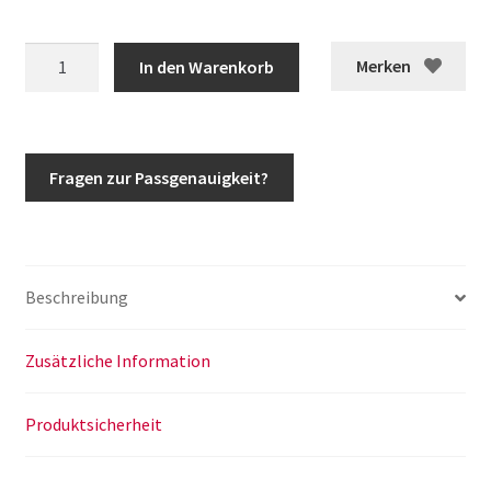
G-
Merken
In den Warenkorb
Klasse
Rohr
Kabelführung
Hecktür
Fragen zur Passgenauigkeit?
Führungsrohr
Kabelübergang
Hecksäule
Rückwandtür
Beschreibung
w460
w461
w463
Zusätzliche Information
Menge
Produktsicherheit