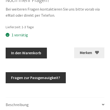
Bei weiteren Fragen kontaktieren Sie uns bitte vorab via
eMail oder direkt per Telefon.
Lieferzeit:
1-3 Tage
1 vorrätig
Original
Merken
In den Warenkorb
G-
Klasse
Stronger
than
Fragen zur Passgenauigkeit?
the
80s
Reserveradabdeckung
mit
Beschreibung
Stern