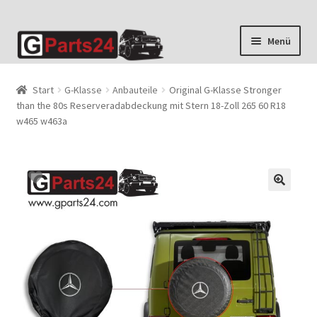
Zur
Zum
Menü
Navigation
Inhalt
springen
springen
Start
G-Klasse
Anbauteile
Original G-Klasse Stronger
than the 80s Reserveradabdeckung mit Stern 18-Zoll 265 60 R18
w465 w463a
🔍