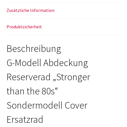
18-
Zoll
Zusätzliche Information
265
60
Produktsicherheit
R18
w465
w463a
Beschreibung
Menge
G-Modell Abdeckung
Reserverad „Stronger
than the 80s“
Sondermodell Cover
Ersatzrad