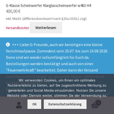
G-Klasse Scheinwerfer Klarglasscheinwerfer w463 H4
400,00
€
inkl. MwSt. (differenzbesteuert nach §25a UStG.)
zzgl.
Weiterlesen
Versandkosten
+++ Liebe G-Freunde, auch wir benötigen eine kleine
Verschnaufpause. Zumindest vom 25.07. bis zum 10.08.2026.
Dann sind wir wieder vollumfänglich für Euch da.
Bestellungen werden bestätigt und auch von einer
"Feuerwehrkraft" bearbeitet. Daher kann der Versand
zwischenzeitlich länger als gewohnt dauern. Vielen Dank
Wir verwenden Cookies, um Ihnen ein optimales
für Euer Verständnis! +++
Nutzererlebnis zu bieten, auf Sie zugeschnittene Werbung zu
Verwerfen
generieren und Social Media einzubinden. Nutzen Sie unsere
Website oder Dienste weiter, stimmen Sie der Verwendung zu.
0
OK
Datenschutzerklärung
Suchen
Suchen