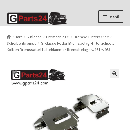
Zur
Zum
Menü
Navigation
Inhalt
springen
springen
Start
G-Klasse
Bremsanlage
Bremse Hinterachse
Scheibenbremse
G-Klasse Feder Bremsbelag Hinterachse 1-
Kolben Bremssattel Halteklammer Bremsbeläge w461 w463
🔍