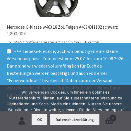
Mercedes G-Klasse w463 18 Zoll Felgen A4634011102 schwarz
1.800,00
€
inkl. MwSt. (differenzbesteuert nach §25a UStG.)
zzgl.
Versandkosten
+++ Liebe G-Freunde, auch wir benötigen eine kleine
Verschnaufpause. Zumindest vom 25.07. bis zum 10.08.2026.
Lieferzeit:
14 Tage
Dann sind wir wieder vollumfänglich für Euch da.
In den Warenkorb
Bestellungen werden bestätigt und auch von einer
"Feuerwehrkraft" bearbeitet. Daher kann der Versand
zwischenzeitlich länger als gewohnt dauern. Vielen Dank
Wir verwenden Cookies, um Ihnen ein optimales
für Euer Verständnis! +++
Nutzererlebnis zu bieten, auf Sie zugeschnittene Werbung zu
Verwerfen
generieren und Social Media einzubinden. Nutzen Sie unsere
Website oder Dienste weiter, stimmen Sie der Verwendung zu.
0
OK
Datenschutzerklärung
Suchen
Suchen