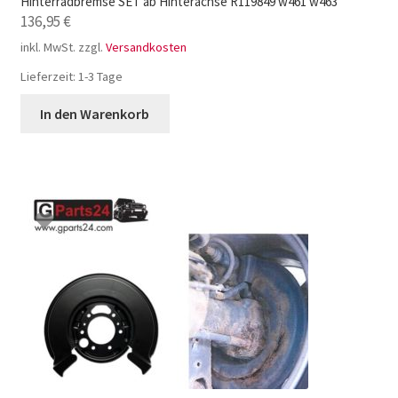
Hinterradbremse SET ab Hinterachse R119849 w461 w463
136,95
€
inkl. MwSt.
zzgl.
Versandkosten
Lieferzeit:
1-3 Tage
In den Warenkorb