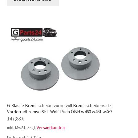
G-Klasse Bremsscheibe vorne voll Bremsscheibensatz
Vorderradbremse SET Wolf Puch ÖBH w460 w461 w463
147,83
€
inkl. MwSt.
zzgl.
Versandkosten
Lieferzeit:
1-3 Tage