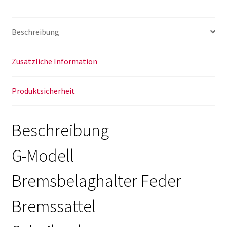
Bremssattel
Halteklammer
Beschreibung
Bremsbeläge
w461
w463
Zusätzliche Information
Menge
Produktsicherheit
Beschreibung
G-Modell
Bremsbelaghalter Feder
Bremssattel