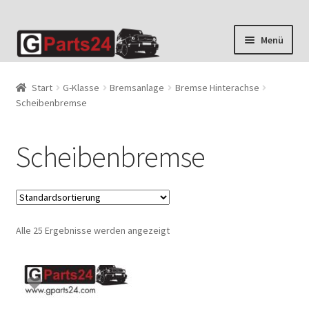
Zur
Zum
Menü
Navigation
Inhalt
springen
springen
Start
G-Klasse
Bremsanlage
Bremse Hinterachse
Scheibenbremse
Scheibenbremse
Alle 25 Ergebnisse werden angezeigt