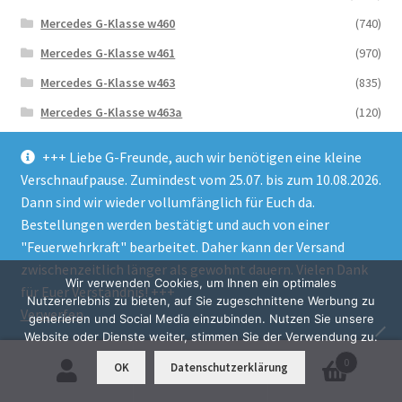
Mercedes G-Klasse w460
(740)
Mercedes G-Klasse w461
(970)
Mercedes G-Klasse w463
(835)
Mercedes G-Klasse w463a
(120)
Mercedes G-Klasse w464
(33)
+++ Liebe G-Freunde, auch wir benötigen eine kleine
Mercedes G-klasse w465
(62)
Verschnaufpause. Zumindest vom 25.07. bis zum 10.08.2026.
Dann sind wir wieder vollumfänglich für Euch da.
Puch G
(993)
Bestellungen werden bestätigt und auch von einer
Werkzeug Zubehör
(25)
"Feuerwehrkraft" bearbeitet. Daher kann der Versand
Pulverbeschichtung
(2)
zwischenzeitlich länger als gewohnt dauern. Vielen Dank
Wir verwenden Cookies, um Ihnen ein optimales
für Euer Verständnis! +++
Nutzererlebnis zu bieten, auf Sie zugeschnittene Werbung zu
Verwerfen
generieren und Social Media einzubinden. Nutzen Sie unsere
Neuste Beitrage
Website oder Dienste weiter, stimmen Sie der Verwendung zu.
0
OK
Datenschutzerklärung
Suchen
Suchen
40 Jahre G-Klasse: 5 verschiedene Frontmasken