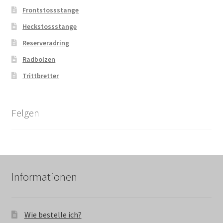
Frontstossstange
Heckstossstange
Reserveradring
Radbolzen
Trittbretter
Felgen
Informationen
Wie bestelle ich?