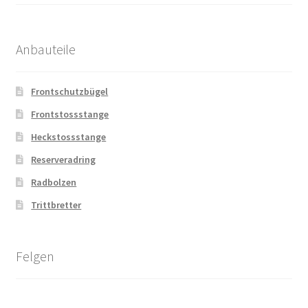
Anbauteile
Frontschutzbügel
Frontstossstange
Heckstossstange
Reserveradring
Radbolzen
Trittbretter
Felgen