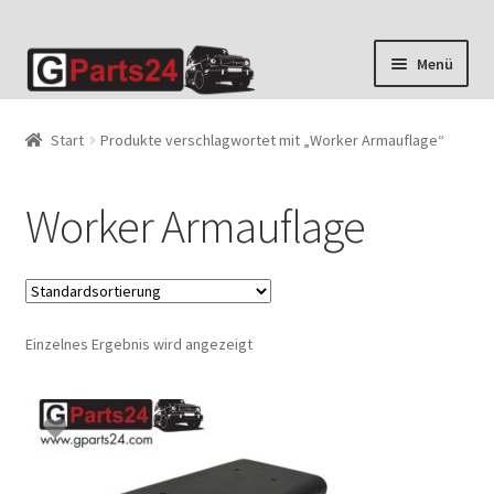
Zur
Zum
Menü
Navigation
Inhalt
springen
springen
Start
Produkte verschlagwortet mit „Worker Armauflage“
Worker Armauflage
Einzelnes Ergebnis wird angezeigt