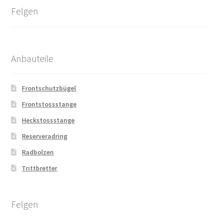
Felgen
Anbauteile
Frontschutzbügel
Frontstossstange
Heckstossstange
Reserveradring
Radbolzen
Trittbretter
Felgen