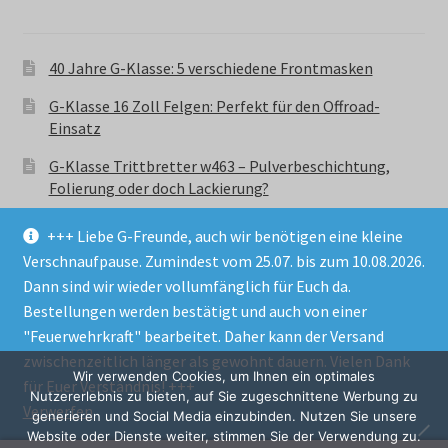
40 Jahre G-Klasse: 5 verschiedene Frontmasken
G-Klasse 16 Zoll Felgen: Perfekt für den Offroad-
Einsatz
G-Klasse Trittbretter w463 – Pulverbeschichtung,
Folierung oder doch Lackierung?
+++ Liebe G-Freunde, auch wir benötigen eine kleine
Verschnaufpause. Zumindest vom 25.07. bis zum 10.08.2026.
Dann sind wir wieder vollumfänglich für Euch da.
Bestellungen werden bestätigt und auch von einer
© GParts24 - G-Klasse w463 Trittbretter, Felgen,
"Feuerwehrkraft" bearbeitet. Daher kann der Versand
Ersatzteile & Zubebehör.
zwischenzeitlich länger als gewohnt dauern. Vielen Dank
Datenschutzerklärung
Wir verwenden Cookies, um Ihnen ein optimales
für Euer Verständnis! +++
Nutzererlebnis zu bieten, auf Sie zugeschnittene Werbung zu
Verwerfen
Alle Preise inkl. der gesetzlichen MwSt.
generieren und Social Media einzubinden. Nutzen Sie unsere
Website oder Dienste weiter, stimmen Sie der Verwendung zu.