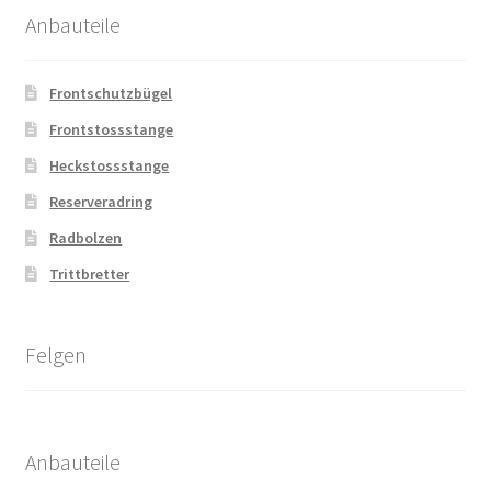
Anbauteile
Frontschutzbügel
Frontstossstange
Heckstossstange
Reserveradring
Radbolzen
Trittbretter
Felgen
Anbauteile