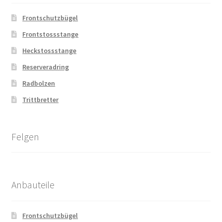
Frontschutzbügel
Frontstossstange
Heckstossstange
Reserveradring
Radbolzen
Trittbretter
Felgen
Anbauteile
Frontschutzbügel