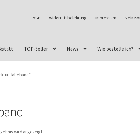
AGB
Widerrufsbelehrung
Impressum
Mein Ko
kstatt
TOP-Seller
News
Wie bestelle ich?
w460
G-Klasse Fahrzeuge im Überblick
G-Klasse Shop
cktür Halteband“
s
G-Klasse w463 AMG Felgen
G-Klasse w463 Felgen
des Geländewagen von GParts24
Mein Konto
Meine Merkliste
eband
a Felge ist für mein G-Modell 2018 verfügbar
Widerrufsbelehrun
rgebnis wird angezeigt
kstatt: Restore – Tune – Drive