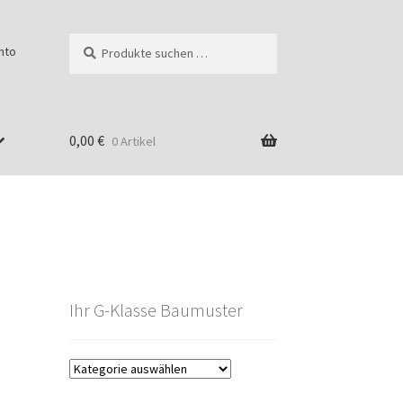
Suchen
Suchen
nto
nach:
0,00
€
0 Artikel
Ihr G-Klasse Baumuster
g