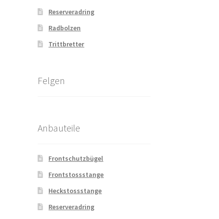
Reserveradring
Radbolzen
Trittbretter
Felgen
Anbauteile
Frontschutzbügel
Frontstossstange
Heckstossstange
Reserveradring