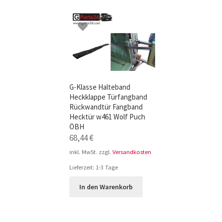
TOP-Seller: G-Klasse Trittbretter schwarz f
Impressum
G-Klasse Halteband
Heckklappe Türfangband
Rückwandtür Fangband
Hecktür w461 Wolf Puch
ÖBH
68,44
€
inkl. MwSt.
zzgl.
Versandkosten
Lieferzeit:
1-3 Tage
In den Warenkorb