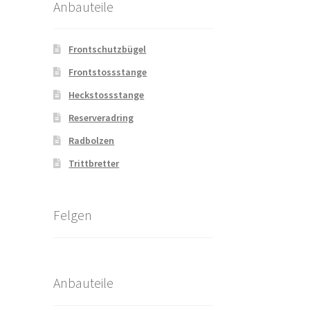
Anbauteile
Frontschutzbügel
Frontstossstange
Heckstossstange
Reserveradring
Radbolzen
Trittbretter
Felgen
Anbauteile