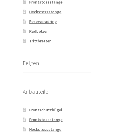
Frontstossstange
Heckstossstange
Reserveradring
Radbolzen
Trittbretter
Felgen
Anbauteile
Frontschutzbügel
Frontstossstange
Heckstossstange