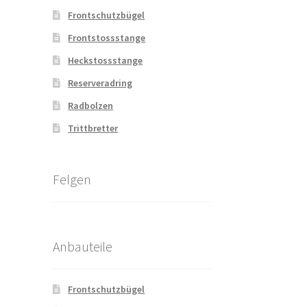
Frontschutzbügel
Frontstossstange
Heckstossstange
Reserveradring
Radbolzen
Trittbretter
Felgen
Anbauteile
Frontschutzbügel