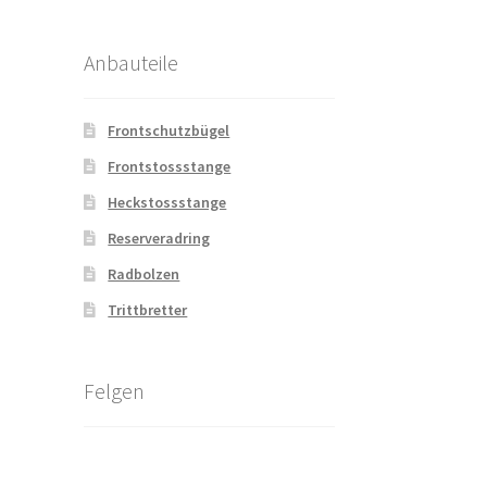
Anbauteile
Frontschutzbügel
Frontstossstange
Heckstossstange
Reserveradring
Radbolzen
Trittbretter
Felgen