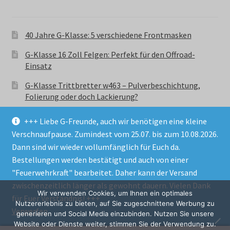
40 Jahre G-Klasse: 5 verschiedene Frontmasken
G-Klasse 16 Zoll Felgen: Perfekt für den Offroad-
Einsatz
G-Klasse Trittbretter w463 – Pulverbeschichtung,
Folierung oder doch Lackierung?
+++ Liebe G-Freunde, auch wir benötigen eine kleine
Verschnaufpause. Zumindest vom 25.07. bis zum 10.08.2026.
Dann sind wir wieder vollumfänglich für Euch da.
Bestellungen werden bestätigt und auch von einer
© GParts24 - G-Klasse w463 Trittbretter, Felgen,
"Feuerwehrkraft" bearbeitet. Daher kann der Versand
Ersatzteile & Zubebehör.
zwischenzeitlich länger als gewohnt dauern. Vielen Dank
Datenschutzerklärung
Wir verwenden Cookies, um Ihnen ein optimales
für Euer Verständnis! +++
Nutzererlebnis zu bieten, auf Sie zugeschnittene Werbung zu
Verwerfen
Alle Preise inkl. der gesetzlichen MwSt.
generieren und Social Media einzubinden. Nutzen Sie unsere
Website oder Dienste weiter, stimmen Sie der Verwendung zu.