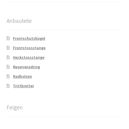
Anbauteile
Frontschutzbügel
Frontstossstange
Heckstossstange
Reserveradring
Radbolzen
Trittbretter
Felgen