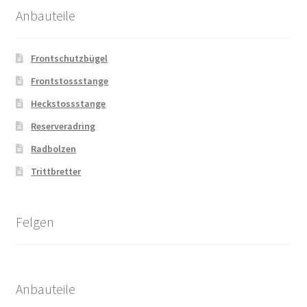
Anbauteile
Frontschutzbügel
Frontstossstange
Heckstossstange
Reserveradring
Radbolzen
Trittbretter
Felgen
Anbauteile