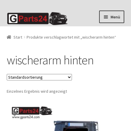
Zur
Zum
Menü
Navigation
Inhalt
springen
springen
Start
Produkte verschlagwortet mit „wischerarm hinten“
wischerarm hinten
Einzelnes Ergebnis wird angezeigt