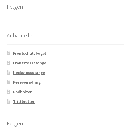
Felgen
Anbauteile
Frontschutzbügel
Frontstossstange
Heckstossstange
Reserveradring
Radbolzen
Trittbretter
Felgen