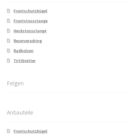
Frontschutzbügel
Frontstossstange
Heckstossstange
Reserveradring
Radbolzen
Trittbretter
Felgen
Anbauteile
Frontschutzbügel