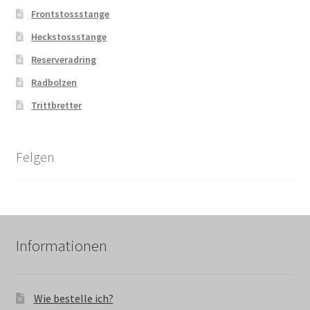
Frontstossstange
Heckstossstange
Reserveradring
Radbolzen
Trittbretter
Felgen
Informationen
Wie bestelle ich?