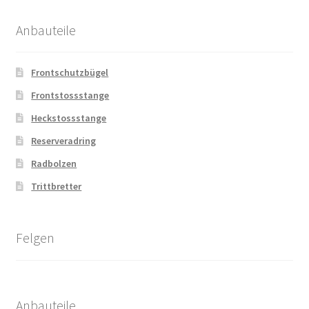
Anbauteile
Frontschutzbügel
Frontstossstange
Heckstossstange
Reserveradring
Radbolzen
Trittbretter
Felgen
Anbauteile