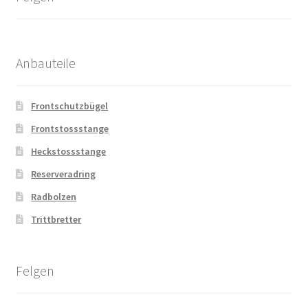
Anbauteile
Frontschutzbügel
Frontstossstange
Heckstossstange
Reserveradring
Radbolzen
Trittbretter
Felgen