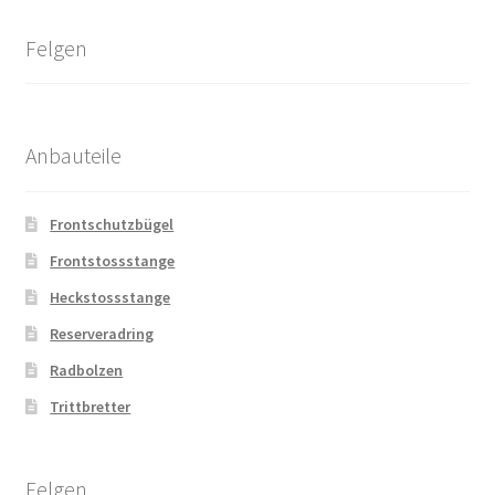
Felgen
Anbauteile
Frontschutzbügel
Frontstossstange
Heckstossstange
Reserveradring
Radbolzen
Trittbretter
Felgen