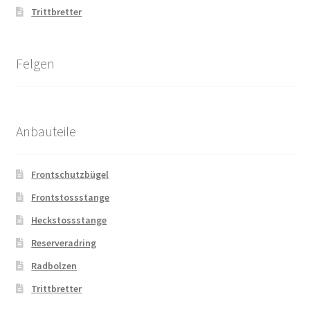
Trittbretter
Felgen
Anbauteile
Frontschutzbügel
Frontstossstange
Heckstossstange
Reserveradring
Radbolzen
Trittbretter