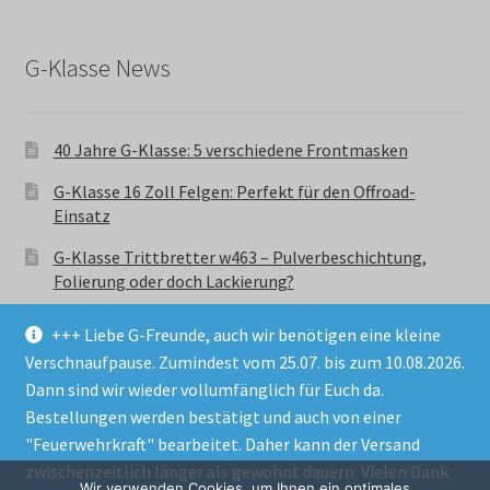
G-Klasse News
40 Jahre G-Klasse: 5 verschiedene Frontmasken
G-Klasse 16 Zoll Felgen: Perfekt für den Offroad-
Einsatz
G-Klasse Trittbretter w463 – Pulverbeschichtung,
Folierung oder doch Lackierung?
+++ Liebe G-Freunde, auch wir benötigen eine kleine
Verschnaufpause. Zumindest vom 25.07. bis zum 10.08.2026.
Dann sind wir wieder vollumfänglich für Euch da.
Bestellungen werden bestätigt und auch von einer
© GParts24 - G-Klasse w463 Trittbretter, Felgen,
"Feuerwehrkraft" bearbeitet. Daher kann der Versand
Ersatzteile & Zubebehör.
zwischenzeitlich länger als gewohnt dauern. Vielen Dank
Datenschutzerklärung
Wir verwenden Cookies, um Ihnen ein optimales