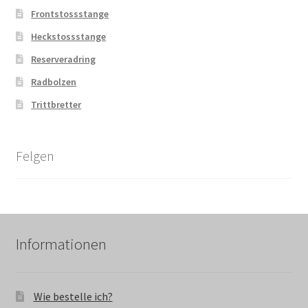
Frontstossstange
Heckstossstange
Reserveradring
Radbolzen
Trittbretter
Felgen
Informationen
Wie bestelle ich?