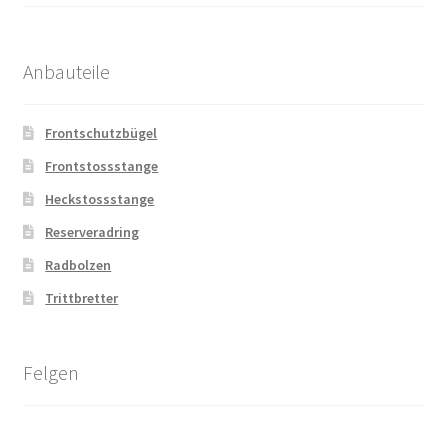
Anbauteile
Frontschutzbügel
Frontstossstange
Heckstossstange
Reserveradring
Radbolzen
Trittbretter
Felgen