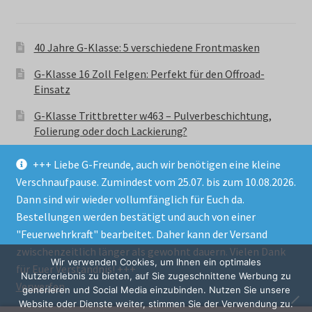
40 Jahre G-Klasse: 5 verschiedene Frontmasken
G-Klasse 16 Zoll Felgen: Perfekt für den Offroad-
Einsatz
G-Klasse Trittbretter w463 – Pulverbeschichtung,
Folierung oder doch Lackierung?
+++ Liebe G-Freunde, auch wir benötigen eine kleine
Verschnaufpause. Zumindest vom 25.07. bis zum 10.08.2026.
Dann sind wir wieder vollumfänglich für Euch da.
Bestellungen werden bestätigt und auch von einer
© GParts24 - G-Klasse w463 Trittbretter, Felgen,
"Feuerwehrkraft" bearbeitet. Daher kann der Versand
Ersatzteile & Zubebehör.
zwischenzeitlich länger als gewohnt dauern. Vielen Dank
Datenschutzerklärung
Wir verwenden Cookies, um Ihnen ein optimales
für Euer Verständnis! +++
Nutzererlebnis zu bieten, auf Sie zugeschnittene Werbung zu
Verwerfen
Alle Preise inkl. der gesetzlichen MwSt.
generieren und Social Media einzubinden. Nutzen Sie unsere
Website oder Dienste weiter, stimmen Sie der Verwendung zu.