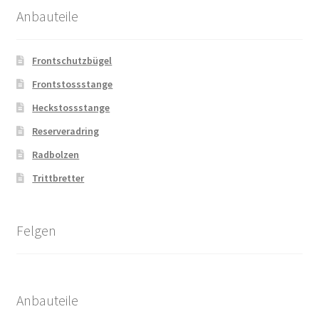
Anbauteile
Frontschutzbügel
Frontstossstange
Heckstossstange
Reserveradring
Radbolzen
Trittbretter
Felgen
Anbauteile