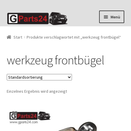
Zur
Zum
Menü
Navigation
Inhalt
springen
springen
Start
Produkte verschlagwortet mit „werkzeug frontbügel“
werkzeug frontbügel
Einzelnes Ergebnis wird angezeigt