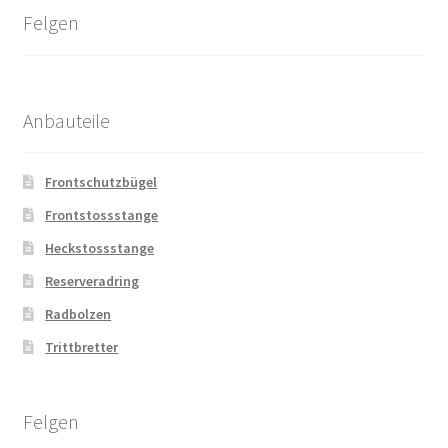
Felgen
Anbauteile
Frontschutzbügel
Frontstossstange
Heckstossstange
Reserveradring
Radbolzen
Trittbretter
Felgen