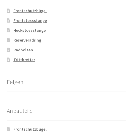
Frontschutzbügel
Frontstossstange
Heckstossstange
Reserveradring
Radbolzen
Trittbretter
Felgen
Anbauteile
Frontschutzbügel