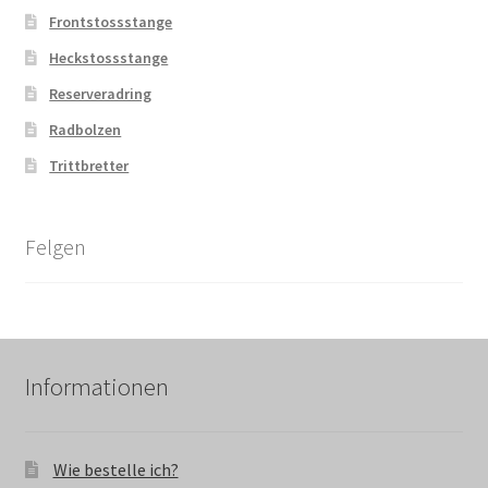
Frontstossstange
Heckstossstange
Reserveradring
Radbolzen
Trittbretter
Felgen
Informationen
Wie bestelle ich?