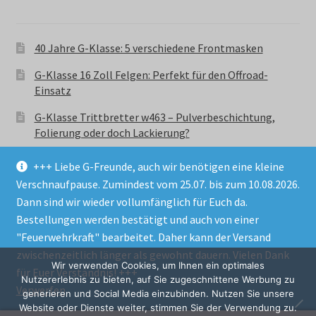
40 Jahre G-Klasse: 5 verschiedene Frontmasken
G-Klasse 16 Zoll Felgen: Perfekt für den Offroad-
Einsatz
G-Klasse Trittbretter w463 – Pulverbeschichtung,
Folierung oder doch Lackierung?
+++ Liebe G-Freunde, auch wir benötigen eine kleine
Verschnaufpause. Zumindest vom 25.07. bis zum 10.08.2026.
Dann sind wir wieder vollumfänglich für Euch da.
Bestellungen werden bestätigt und auch von einer
© GParts24 - G-Klasse w463 Trittbretter, Felgen,
"Feuerwehrkraft" bearbeitet. Daher kann der Versand
Ersatzteile & Zubebehör.
zwischenzeitlich länger als gewohnt dauern. Vielen Dank
Datenschutzerklärung
Wir verwenden Cookies, um Ihnen ein optimales
für Euer Verständnis! +++
Nutzererlebnis zu bieten, auf Sie zugeschnittene Werbung zu
Verwerfen
Alle Preise inkl. der gesetzlichen MwSt.
generieren und Social Media einzubinden. Nutzen Sie unsere
Website oder Dienste weiter, stimmen Sie der Verwendung zu.