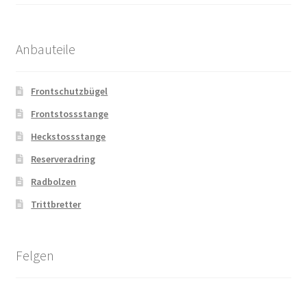
Anbauteile
Frontschutzbügel
Frontstossstange
Heckstossstange
Reserveradring
Radbolzen
Trittbretter
Felgen