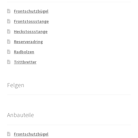
Frontschutzbügel
Frontstossstange
Heckstossstange
Reserveradring
Radbolzen
Trittbretter
Felgen
Anbauteile
Frontschutzbügel