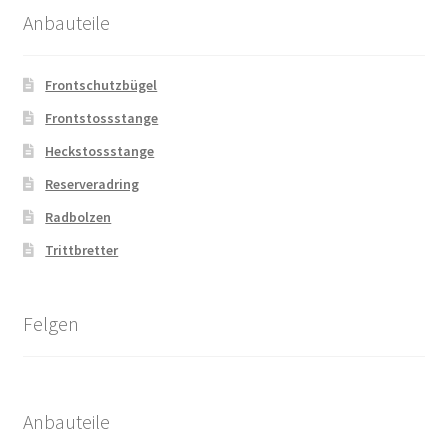
Anbauteile
Frontschutzbügel
Frontstossstange
Heckstossstange
Reserveradring
Radbolzen
Trittbretter
Felgen
Anbauteile