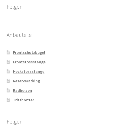
Felgen
Anbauteile
Frontschutzbügel
Frontstossstange
Heckstossstange
Reserveradring
Radbolzen
Trittbretter
Felgen