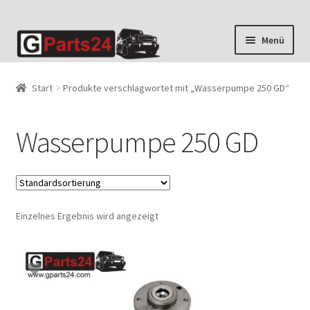
Zur
Zum
Menü
Navigation
Inhalt
springen
springen
Start
Produkte verschlagwortet mit „Wasserpumpe 250 GD“
Wasserpumpe 250 GD
Einzelnes Ergebnis wird angezeigt