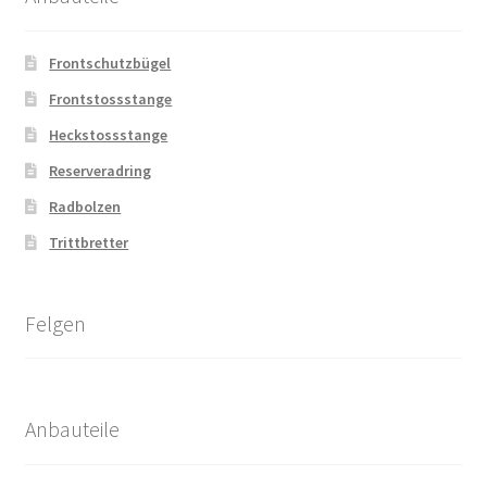
Frontschutzbügel
Frontstossstange
Heckstossstange
Reserveradring
Radbolzen
Trittbretter
Felgen
Anbauteile