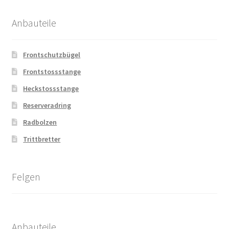
Anbauteile
Frontschutzbügel
Frontstossstange
Heckstossstange
Reserveradring
Radbolzen
Trittbretter
Felgen
Anbauteile