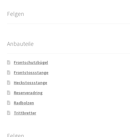
Felgen
Anbauteile
Frontschutzbügel
Frontstossstange
Heckstossstange
Reserveradring
Radbolzen
Trittbretter
Felgen