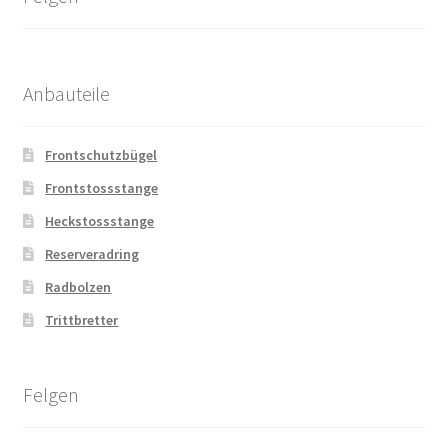
Anbauteile
Frontschutzbügel
Frontstossstange
Heckstossstange
Reserveradring
Radbolzen
Trittbretter
Felgen