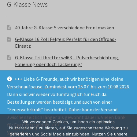
G-Klasse News
40 Jahre G-Klasse: 5 verschiedene Frontmasken
G-Klasse 16 Zoll Felgen: Perfekt für den Offroad-
Einsatz
G-Klasse Trittbretter w463 – Pulverbeschichtung,
Folierung oder doch Lackierung?
+++ Liebe G-Freunde, auch wir benötigen eine kleine
Verschnaufpause. Zumindest vom 25.07. bis zum 10.08.2026.
Dann sind wir wieder vollumfänglich für Euch da.
Bestellungen werden bestätigt und auch von einer
© GParts24 - G-Klasse w463 Trittbretter, Felgen,
"Feuerwehrkraft" bearbeitet. Daher kann der Versand
Ersatzteile & Zubebehör.
zwischenzeitlich länger als gewohnt dauern. Vielen Dank
Datenschutzerklärung
Wir verwenden Cookies, um Ihnen ein optimales
für Euer Verständnis! +++
Nutzererlebnis zu bieten, auf Sie zugeschnittene Werbung zu
Verwerfen
Alle Preise inkl. der gesetzlichen MwSt.
generieren und Social Media einzubinden. Nutzen Sie unsere