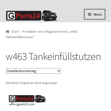
Zur
Zum
Menü
Navigation
Inhalt
springen
springen
Start
Produkte verschlagwortet mit „w463
Tankeinfüllstutzen“
w463 Tankeinfüllstutzen
Einzelnes Ergebnis wird angezeigt