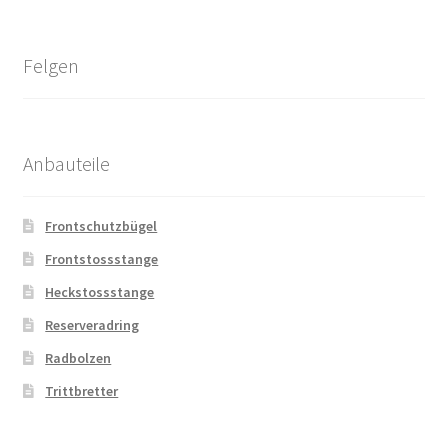
Felgen
Anbauteile
Frontschutzbügel
Frontstossstange
Heckstossstange
Reserveradring
Radbolzen
Trittbretter