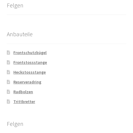
Felgen
Anbauteile
Frontschutzbügel
Frontstossstange
Heckstossstange
Reserveradring
Radbolzen
Trittbretter
Felgen