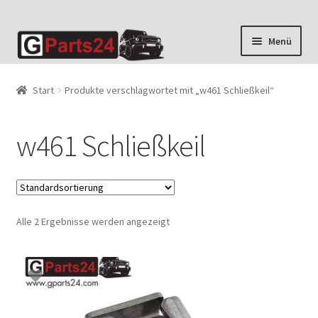
Zur
Zum
Menü
Navigation
Inhalt
springen
springen
Start
Produkte verschlagwortet mit „w461 Schließkeil“
w461 Schließkeil
Alle 2 Ergebnisse werden angezeigt