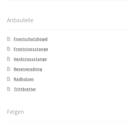
Anbauteile
Frontschutzbügel
Frontstossstange
Heckstossstange
Reserveradring
Radbolzen
Trittbretter
Felgen