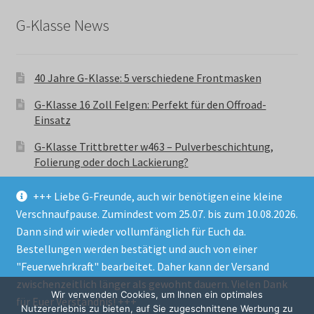
G-Klasse News
40 Jahre G-Klasse: 5 verschiedene Frontmasken
G-Klasse 16 Zoll Felgen: Perfekt für den Offroad-
Einsatz
G-Klasse Trittbretter w463 – Pulverbeschichtung,
Folierung oder doch Lackierung?
+++ Liebe G-Freunde, auch wir benötigen eine kleine
Verschnaufpause. Zumindest vom 25.07. bis zum 10.08.2026.
Dann sind wir wieder vollumfänglich für Euch da.
Bestellungen werden bestätigt und auch von einer
© GParts24 - G-Klasse w463 Trittbretter, Felgen,
"Feuerwehrkraft" bearbeitet. Daher kann der Versand
Ersatzteile & Zubebehör.
zwischenzeitlich länger als gewohnt dauern. Vielen Dank
Datenschutzerklärung
Wir verwenden Cookies, um Ihnen ein optimales
für Euer Verständnis! +++
Nutzererlebnis zu bieten, auf Sie zugeschnittene Werbung zu