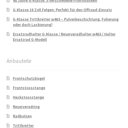
40 Jahre G-Klasse: 5 verschiedene Frontmasken
G-Klasse 16 Zoll Felgen: Perfekt für den Offroad-Einsatz
G-Klasse Trittbretter w463 – Pulverbeschichtung, Folierung
oder doch Lackierung?
Ersatzradhalter G-Klasse / Reserveradhalter w463 / Halter
Ersatzrad G-Modell
Anbauteile
Frontschutzbügel
Frontstossstange
Heckstossstange
Reserveradring
Radbolzen
Trittbretter