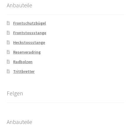
Anbauteile
Frontschutzbügel
Frontstossstange
Heckstossstange
Reserveradring
Radbolzen
Trittbretter
Felgen
Anbauteile