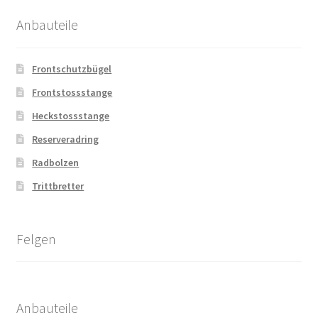
Anbauteile
Frontschutzbügel
Frontstossstange
Heckstossstange
Reserveradring
Radbolzen
Trittbretter
Felgen
Anbauteile