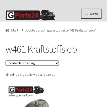
Zur
Zum
Menü
Navigation
Inhalt
springen
springen
Start
Produkte verschlagwortet mit „w461 Kraftstoffsieb“
w461 Kraftstoffsieb
Einzelnes Ergebnis wird angezeigt