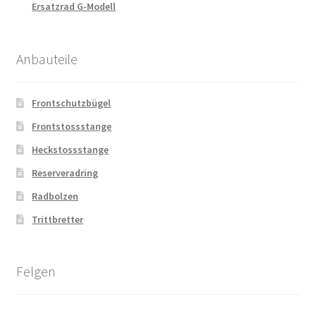
Ersatzrad G-Modell
Anbauteile
Frontschutzbügel
Frontstossstange
Heckstossstange
Reserveradring
Radbolzen
Trittbretter
Felgen