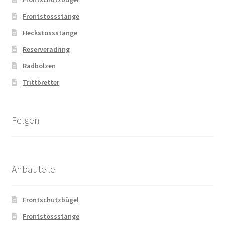
Frontstossstange
Heckstossstange
Reserveradring
Radbolzen
Trittbretter
Felgen
Anbauteile
Frontschutzbügel
Frontstossstange