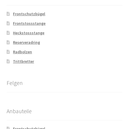
Frontschutzbügel
Frontstossstange
Heckstossstange
Reserveradring
Radbolzen
Trittbretter
Felgen
Anbauteile
Frontschutzbügel