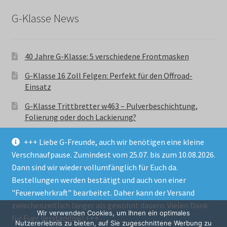
G-Klasse News
40 Jahre G-Klasse: 5 verschiedene Frontmasken
G-Klasse 16 Zoll Felgen: Perfekt für den Offroad-
Einsatz
G-Klasse Trittbretter w463 – Pulverbeschichtung,
Folierung oder doch Lackierung?
+++ Liebe G-Freunde, auch wir benötigen eine kleine
Verschnaufpause. Zumindest vom 25.07. bis zum 10.08.2026.
Dann sind wir wieder vollumfänglich für Euch da.
Bestellungen werden bestätigt und auch von einer
© GParts24 - G-Klasse w463 Trittbretter, Felgen,
"Feuerwehrkraft" bearbeitet. Daher kann der Versand
Ersatzteile & Zubebehör.
zwischenzeitlich länger als gewohnt dauern. Vielen Dank
Datenschutzerklärung
Wir verwenden Cookies, um Ihnen ein optimales
für Euer Verständnis! +++
Nutzererlebnis zu bieten, auf Sie zugeschnittene Werbung zu