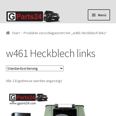
Zur
Zum
Menü
Navigation
Inhalt
springen
springen
Start
Produkte verschlagwortet mit „w461 Heckblech links“
w461 Heckblech links
Alle 2 Ergebnisse werden angezeigt