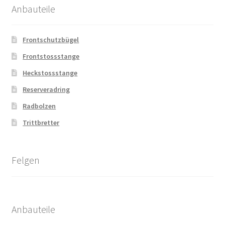
Anbauteile
Frontschutzbügel
Frontstossstange
Heckstossstange
Reserveradring
Radbolzen
Trittbretter
Felgen
Anbauteile