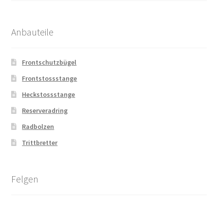
Anbauteile
Frontschutzbügel
Frontstossstange
Heckstossstange
Reserveradring
Radbolzen
Trittbretter
Felgen