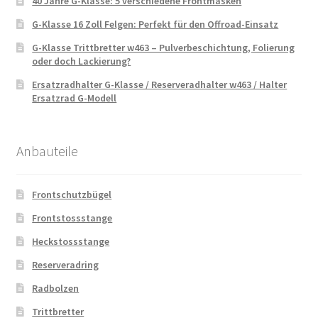
40 Jahre G-Klasse: 5 verschiedene Frontmasken
G-Klasse 16 Zoll Felgen: Perfekt für den Offroad-Einsatz
G-Klasse Trittbretter w463 – Pulverbeschichtung, Folierung
oder doch Lackierung?
Ersatzradhalter G-Klasse / Reserveradhalter w463 / Halter
Ersatzrad G-Modell
Anbauteile
Frontschutzbügel
Frontstossstange
Heckstossstange
Reserveradring
Radbolzen
Trittbretter