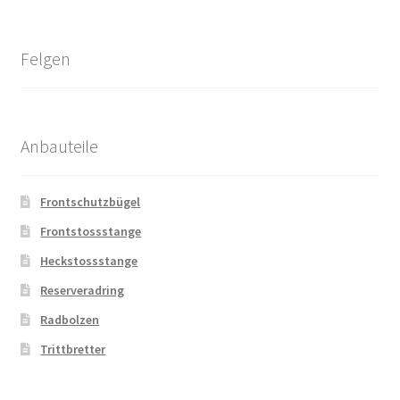
Felgen
Anbauteile
Frontschutzbügel
Frontstossstange
Heckstossstange
Reserveradring
Radbolzen
Trittbretter