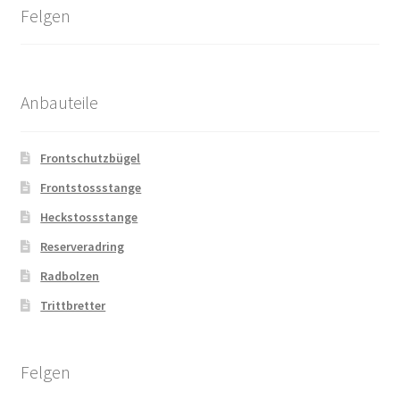
Felgen
Anbauteile
Frontschutzbügel
Frontstossstange
Heckstossstange
Reserveradring
Radbolzen
Trittbretter
Felgen