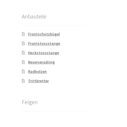
Anbauteile
Frontschutzbügel
Frontstossstange
Heckstossstange
Reserveradring
Radbolzen
Trittbretter
Felgen