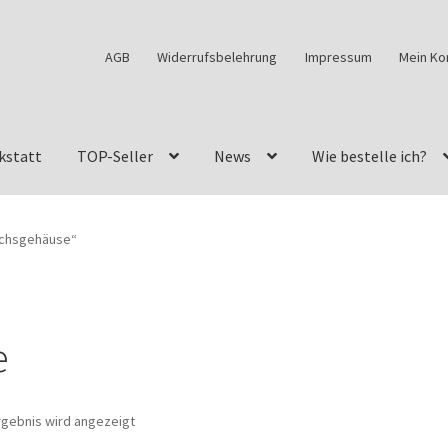
AGB
Widerrufsbelehrung
Impressum
Mein Ko
kstatt
TOP-Seller
News
Wie bestelle ich?
w460
G-Klasse Fahrzeuge im Überblick
G-Klasse Shop
achsgehäuse“
s
G-Klasse w463 AMG Felgen
G-Klasse w463 Felgen
des Geländewagen von GParts24
Mein Konto
Meine Merkliste
e
a Felge ist für mein G-Modell 2018 verfügbar
Widerrufsbelehrun
rgebnis wird angezeigt
kstatt: Restore – Tune – Drive