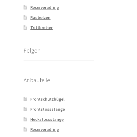
Reserveradring
Radbolzen
Trittbretter
Felgen
Anbauteile
Frontschutzbügel
Frontstossstange
Heckstossstange
Reserveradring