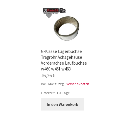
TOP-Seller: G-Klasse Trittbretter schwarz f
Impressum
G-Klasse Lagerbuchse
Tragrohr Achsgehäuse
Vorderachse Laufbuchse
w460 w461 w463
16,26
€
inkl. MwSt.
zzgl.
Versandkosten
Lieferzeit:
1-3 Tage
In den Warenkorb