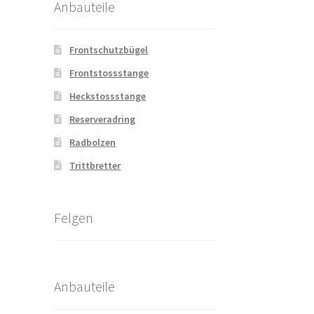
Anbauteile
Frontschutzbügel
Frontstossstange
Heckstossstange
Reserveradring
Radbolzen
Trittbretter
Felgen
Anbauteile