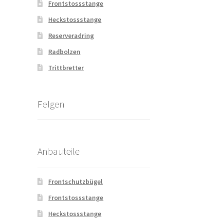
Frontstossstange
Heckstossstange
Reserveradring
Radbolzen
Trittbretter
Felgen
Anbauteile
Frontschutzbügel
Frontstossstange
Heckstossstange