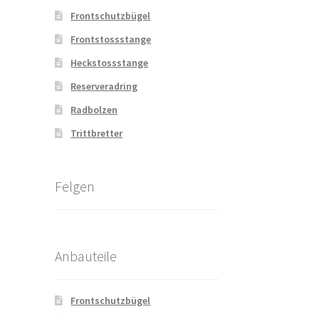
Frontschutzbügel
Frontstossstange
Heckstossstange
Reserveradring
Radbolzen
Trittbretter
Felgen
Anbauteile
Frontschutzbügel