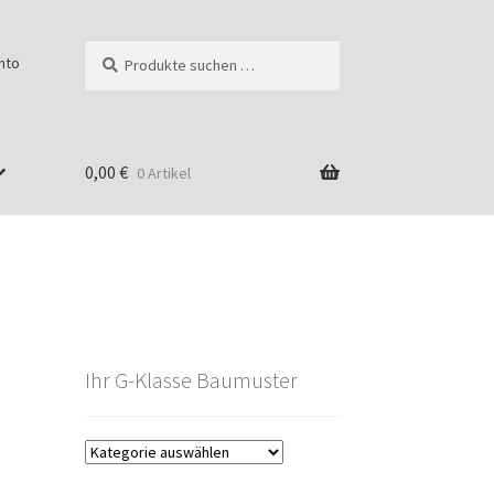
Suchen
Suchen
nto
nach:
0,00
€
0 Artikel
Ihr G-Klasse Baumuster
g