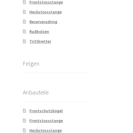
Frontstossstange
Heckstossstange
Reserveradring
Radbolzen
Trittbretter
Felgen
Anbauteile
Frontschutzbügel
Frontstossstange
Heckstossstange