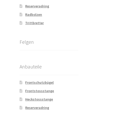
Reserveradring
Radbolzen
Trittbretter
Felgen
Anbauteile
Frontschutzbügel
Frontstossstange
Heckstossstange
Reserveradring