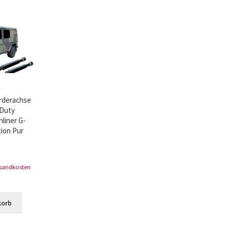
ür den w463
AGB – Allgemeine Geschäftsbedingungen
AGB Design
rderachse
 Duty
liner G-
tion Pur
rsandkosten
korb