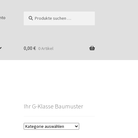
Suchen
Suchen
nto
nach:
0,00
€
0 Artikel
Ihr G-Klasse Baumuster
g