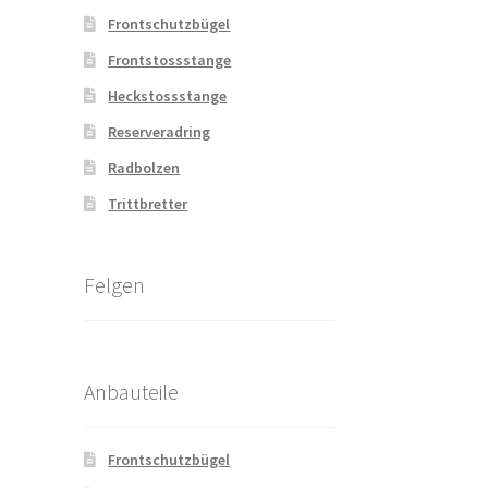
Frontschutzbügel
Frontstossstange
Heckstossstange
Reserveradring
Radbolzen
Trittbretter
Felgen
Anbauteile
Frontschutzbügel