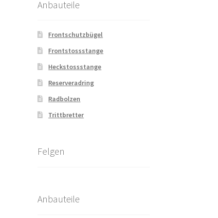
Anbauteile
Frontschutzbügel
Frontstossstange
Heckstossstange
Reserveradring
Radbolzen
Trittbretter
Felgen
Anbauteile