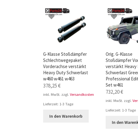
TOP-Seller: G-Klasse Trittbretter schwarz f
Impressum
G-Klasse Stoßdämpfer
Orig. G-Klasse
Schlechtwegepaket
Stoßdämpfer Vo
Vorderachse verstärkt
verstärkt Heavy
Heavy Duty Schwerlast
Schwerlast Green
w460 w461 w463
Professional Edi
Set w461
378,25
€
732,20
€
inkl. MwSt.
zzgl.
Versandkosten
inkl. MwSt.
zzgl.
Ve
Lieferzeit:
1-3 Tage
Lieferzeit:
1-3 Tage
In den Warenkorb
In den Waren