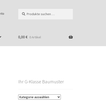
Suchen
Suchen
nto
nach:
0,00
€
0 Artikel
Ihr G-Klasse Baumuster
g