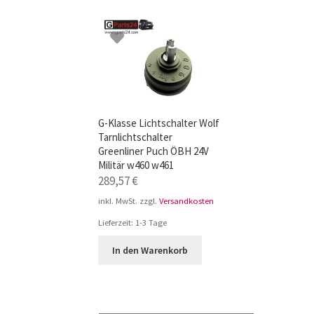
TOP-Seller: G-Klasse Trittbretter schwarz f
Impressum
G-Klasse Lichtschalter Wolf
Tarnlichtschalter
Greenliner Puch ÖBH 24V
Militär w460 w461
289,57
€
inkl. MwSt.
zzgl.
Versandkosten
Lieferzeit:
1-3 Tage
In den Warenkorb