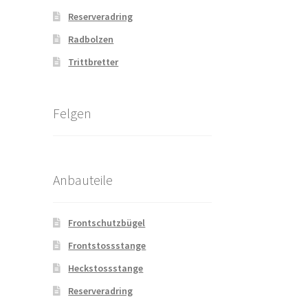
Reserveradring
Radbolzen
Trittbretter
Felgen
Anbauteile
Frontschutzbügel
Frontstossstange
Heckstossstange
Reserveradring