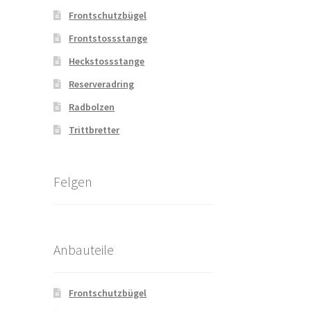
Frontschutzbügel
Frontstossstange
Heckstossstange
Reserveradring
Radbolzen
Trittbretter
Felgen
Anbauteile
Frontschutzbügel