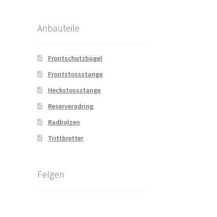
Anbauteile
Frontschutzbügel
Frontstossstange
Heckstossstange
Reserveradring
Radbolzen
Trittbretter
Felgen