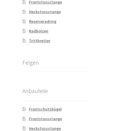
Frontstossstange
Heckstossstange
Reserveradring
Radbolzen
Trittbretter
Felgen
Anbauteile
Frontschutzbügel
Frontstossstange
Heckstossstange