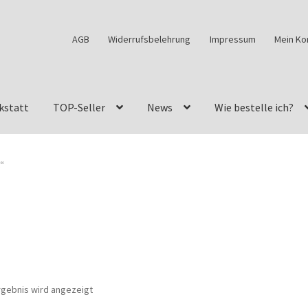
AGB
Widerrufsbelehrung
Impressum
Mein Ko
kstatt
TOP-Seller
News
Wie bestelle ich?
w460
G-Klasse Fahrzeuge im Überblick
G-Klasse Shop
“
s
G-Klasse w463 AMG Felgen
G-Klasse w463 Felgen
des Geländewagen von GParts24
Mein Konto
Meine Merkliste
a Felge ist für mein G-Modell 2018 verfügbar
Widerrufsbelehrun
rgebnis wird angezeigt
kstatt: Restore – Tune – Drive