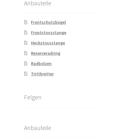
Anbauteile
Frontschutzbügel
Frontstossstange
Heckstossstange
Reserveradring
Radbolzen
Trittbretter
Felgen
Anbauteile