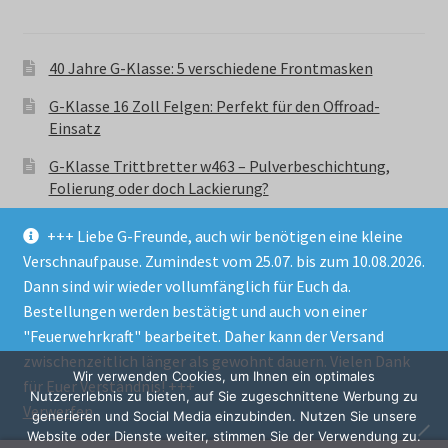
40 Jahre G-Klasse: 5 verschiedene Frontmasken
G-Klasse 16 Zoll Felgen: Perfekt für den Offroad-
Einsatz
G-Klasse Trittbretter w463 – Pulverbeschichtung,
Folierung oder doch Lackierung?
+++ Liebe G-Freunde, auch wir benötigen eine kleine
Verschnaufpause. Zumindest vom 25.07. bis zum 10.08.2026.
Dann sind wir wieder vollumfänglich für Euch da.
Bestellungen werden bestätigt und auch von einer
© GParts24 - G-Klasse w463 Trittbretter, Felgen,
"Feuerwehrkraft" bearbeitet. Daher kann der Versand
Ersatzteile & Zubebehör.
zwischenzeitlich länger als gewohnt dauern. Vielen Dank
Datenschutzerklärung
Wir verwenden Cookies, um Ihnen ein optimales
für Euer Verständnis! +++
Nutzererlebnis zu bieten, auf Sie zugeschnittene Werbung zu
Verwerfen
Alle Preise inkl. der gesetzlichen MwSt.
generieren und Social Media einzubinden. Nutzen Sie unsere
Website oder Dienste weiter, stimmen Sie der Verwendung zu.