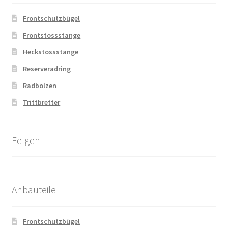
Frontschutzbügel
Frontstossstange
Heckstossstange
Reserveradring
Radbolzen
Trittbretter
Felgen
Anbauteile
Frontschutzbügel