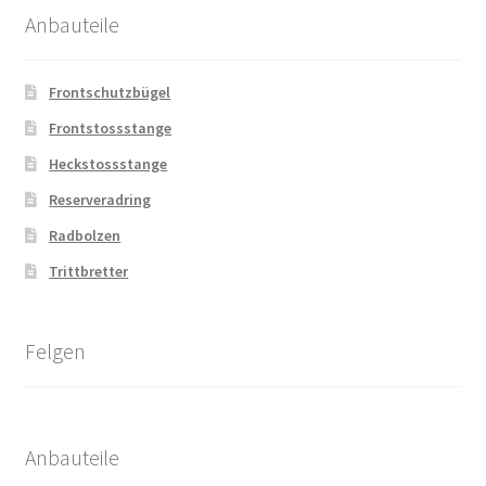
Anbauteile
Frontschutzbügel
Frontstossstange
Heckstossstange
Reserveradring
Radbolzen
Trittbretter
Felgen
Anbauteile