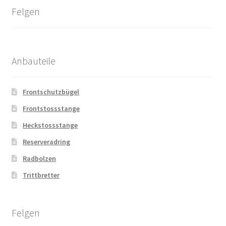
Felgen
Anbauteile
Frontschutzbügel
Frontstossstange
Heckstossstange
Reserveradring
Radbolzen
Trittbretter
Felgen