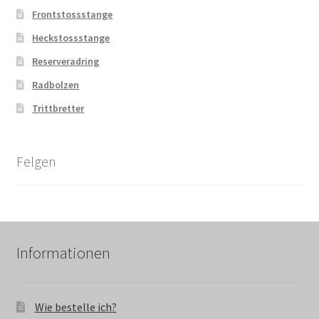
Frontstossstange
Heckstossstange
Reserveradring
Radbolzen
Trittbretter
Felgen
Informationen
Wie bestelle ich?