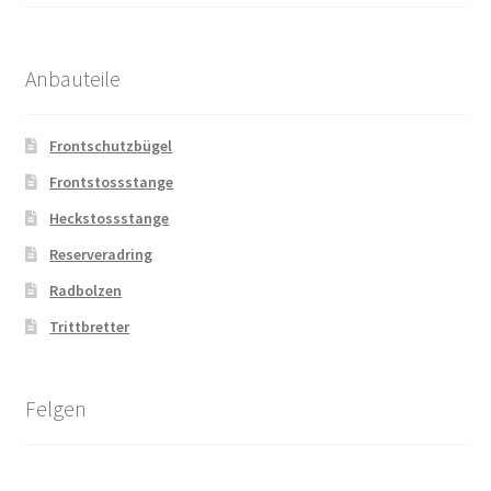
Anbauteile
Frontschutzbügel
Frontstossstange
Heckstossstange
Reserveradring
Radbolzen
Trittbretter
Felgen