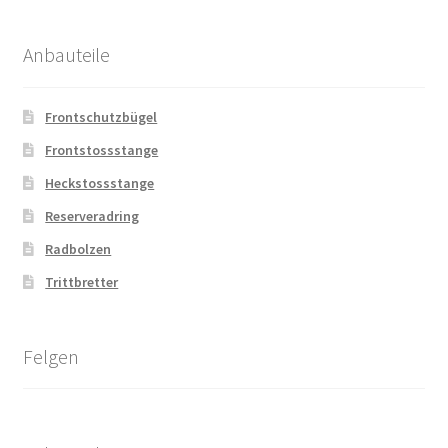
Anbauteile
Frontschutzbügel
Frontstossstange
Heckstossstange
Reserveradring
Radbolzen
Trittbretter
Felgen