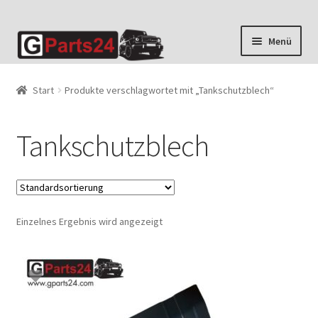
Zur
Zum
Menü
Navigation
Inhalt
springen
springen
Start
Produkte verschlagwortet mit „Tankschutzblech“
Tankschutzblech
Einzelnes Ergebnis wird angezeigt