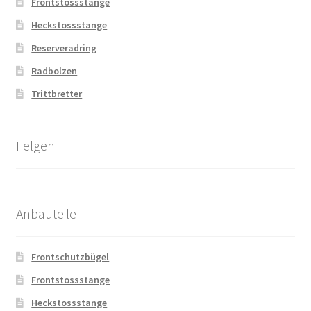
Frontstossstange
Heckstossstange
Reserveradring
Radbolzen
Trittbretter
Felgen
Anbauteile
Frontschutzbügel
Frontstossstange
Heckstossstange