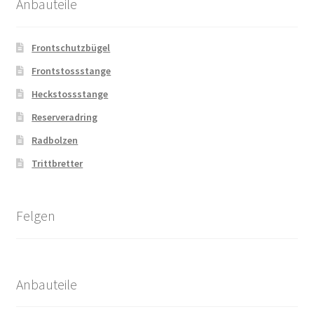
Anbauteile
Frontschutzbügel
Frontstossstange
Heckstossstange
Reserveradring
Radbolzen
Trittbretter
Felgen
Anbauteile