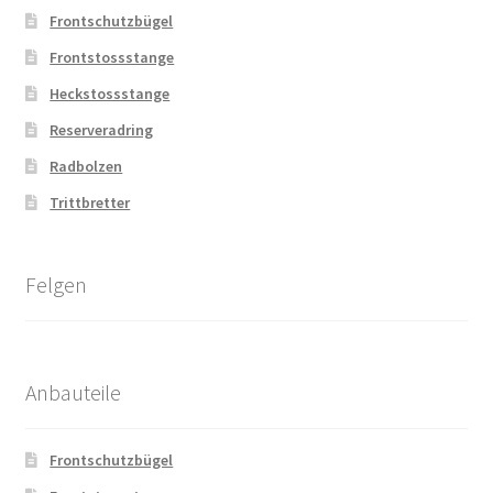
Frontschutzbügel
Frontstossstange
Heckstossstange
Reserveradring
Radbolzen
Trittbretter
Felgen
Anbauteile
Frontschutzbügel