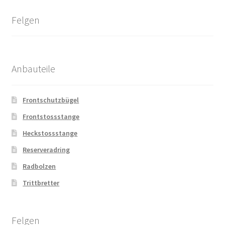
Felgen
Anbauteile
Frontschutzbügel
Frontstossstange
Heckstossstange
Reserveradring
Radbolzen
Trittbretter
Felgen