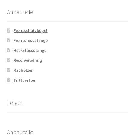
Anbauteile
Frontschutzbügel
Frontstossstange
Heckstossstange
Reserveradring
Radbolzen
Trittbretter
Felgen
Anbauteile