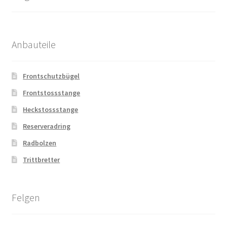
Anbauteile
Frontschutzbügel
Frontstossstange
Heckstossstange
Reserveradring
Radbolzen
Trittbretter
Felgen