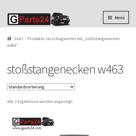
Zur
Zum
Menü
Navigation
Inhalt
springen
springen
Start
Produkte verschlagwortet mit „stoßstangenecken
w463“
stoßstangenecken w463
Alle 2 Ergebnisse werden angezeigt