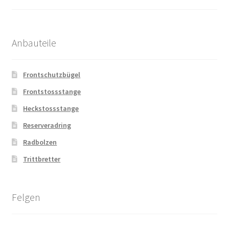
Anbauteile
Frontschutzbügel
Frontstossstange
Heckstossstange
Reserveradring
Radbolzen
Trittbretter
Felgen