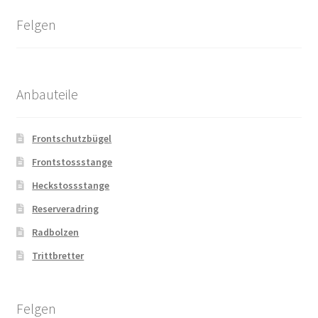
Felgen
Anbauteile
Frontschutzbügel
Frontstossstange
Heckstossstange
Reserveradring
Radbolzen
Trittbretter
Felgen