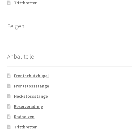
Trittbretter
Felgen
Anbauteile
Frontschutzbügel
Frontstossstange
Heckstossstange
Reserveradring
Radbolzen
Trittbretter