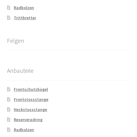
Radbolzen
Trittbretter
Felgen
Anbauteile
Frontschutzbügel
Frontstossstange
Heckstossstange
Reserveradring
Radbolzen