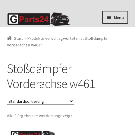
Zur
Zum
Menü
Navigation
Inhalt
springen
springen
Start
Produkte verschlagwortet mit „Stoßdämpfer
Vorderachse w461“
Stoßdämpfer
Vorderachse w461
Alle 3 Ergebnisse werden angezeigt