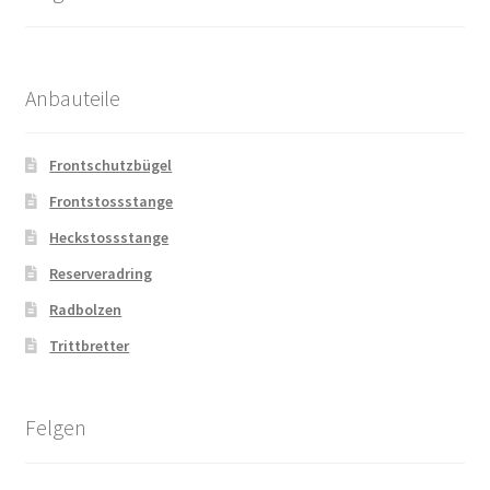
Anbauteile
Frontschutzbügel
Frontstossstange
Heckstossstange
Reserveradring
Radbolzen
Trittbretter
Felgen