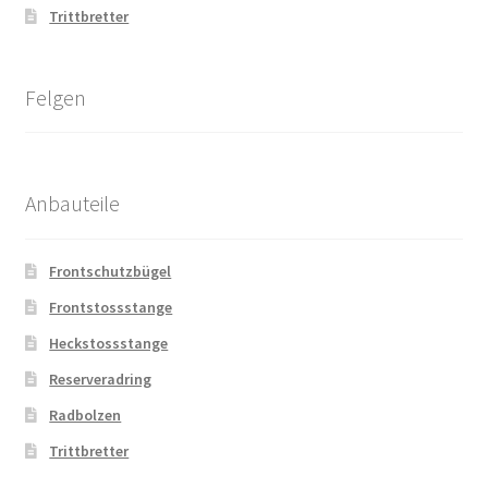
Trittbretter
Felgen
Anbauteile
Frontschutzbügel
Frontstossstange
Heckstossstange
Reserveradring
Radbolzen
Trittbretter