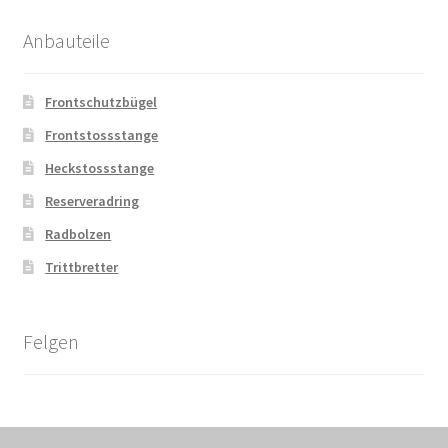
Anbauteile
Frontschutzbügel
Frontstossstange
Heckstossstange
Reserveradring
Radbolzen
Trittbretter
Felgen