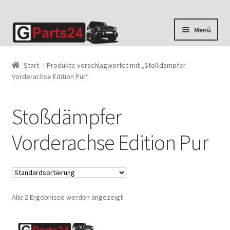
Zur
Zum
Menü
Navigation
Inhalt
springen
springen
Start
Produkte verschlagwortet mit „Stoßdämpfer
Vorderachse Edition Pur“
Stoßdämpfer
Vorderachse Edition Pur
Alle 2 Ergebnisse werden angezeigt