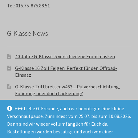
Tel: 015.75-875.88.51
G-Klasse News
40 Jahre G-Klasse: 5 verschiedene Frontmasken
G-Klasse 16 Zoll Felgen: Perfekt für den Offroad-
Einsatz
G-Klasse Trittbretter w463 – Pulverbeschichtung,
Folierung oder doch Lackierung?
+++ Liebe G-Freunde, auch wir benötigen eine kleine
Verschnaufpause. Zumindest vom 25.07. bis zum 10.08.2026.
Dann sind wir wieder vollumfänglich für Euch da.
Bestellungen werden bestätigt und auch von einer
© GParts24 - G-Klasse w463 Trittbretter, Felgen,