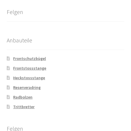
Felgen
Anbauteile
Frontschutzbügel
Frontstossstange
Heckstossstange
Reserveradring
Radbolzen
Trittbretter
Felgen